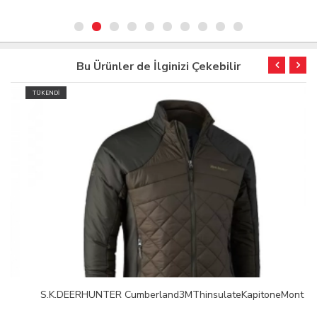
Bu Ürünler de İlginizi Çekebilir
TÜKENDİ
S.K.DEERHUNTER Cumberland3MThinsulateKapitoneMont