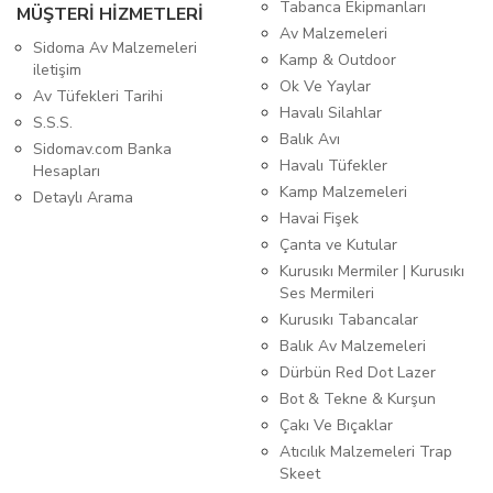
Tabanca Ekipmanları
MÜŞTERİ HİZMETLERİ
Av Malzemeleri
Sidoma Av Malzemeleri
Kamp & Outdoor
iletişim
Ok Ve Yaylar
Av Tüfekleri Tarihi
Havalı Silahlar
S.S.S.
Balık Avı
Sidomav.com Banka
Havalı Tüfekler
Hesapları
Kamp Malzemeleri
Detaylı Arama
Havai Fişek
Çanta ve Kutular
Kurusıkı Mermiler | Kurusıkı
Ses Mermileri
Kurusıkı Tabancalar
Balık Av Malzemeleri
Dürbün Red Dot Lazer
Bot & Tekne & Kurşun
Çakı Ve Bıçaklar
Atıcılık Malzemeleri Trap
Skeet