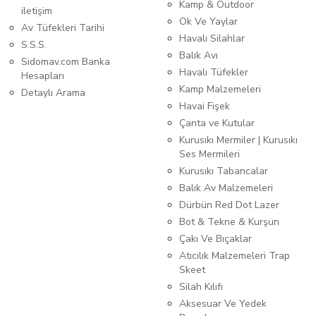
Kamp & Outdoor
iletişim
Ok Ve Yaylar
Av Tüfekleri Tarihi
Havalı Silahlar
S.S.S.
Balık Avı
Sidomav.com Banka
Havalı Tüfekler
Hesapları
Kamp Malzemeleri
Detaylı Arama
Havai Fişek
Çanta ve Kutular
Kurusıkı Mermiler | Kurusıkı
Ses Mermileri
Kurusıkı Tabancalar
Balık Av Malzemeleri
Dürbün Red Dot Lazer
Bot & Tekne & Kurşun
Çakı Ve Bıçaklar
Atıcılık Malzemeleri Trap
Skeet
Silah Kılıfı
Aksesuar Ve Yedek