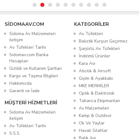
SIDOMAAV.COM
KATEGORİLER
Sidoma Av Malzemeleri
Av Tüfekleri
iletişim
Balistik Kurşun Geçirmez
Av Tüfekleri Tarihi
Şarjörlü Av Tüfekleri
Sidomav.com Banka
İndirimli Ürünler
Hesapları
Kara Avı
Gizlilik ve Kullanım Şartları
Atıcılık & Airsoft
Kargo ve Taşıma Bilgileri
Giyim & Ayakkabı
Hakkımızda
MKE MERMİLER
Garanti ve İade
Optik & Elektronik
Tabanca Ekipmanları
MÜŞTERİ HİZMETLERİ
Av Malzemeleri
Sidoma Av Malzemeleri
Kamp & Outdoor
iletişim
Ok Ve Yaylar
Av Tüfekleri Tarihi
Havalı Silahlar
S.S.S.
Balık Avı