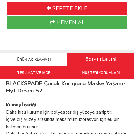
SEPETE EKLE
HEMEN AL
ÜRÜN AÇIKLAMASI
ÖDEME BİLGİLERİ
TESLİMAT VE İADE
MÜŞTERİ YORUMLARI
BLACKSPADE Çocuk Koruyucu Maske Yaşam-
Hyt Desen S2
Kumaş İçeriği :
Daha hızlı kuruma için polyester dış yüzeye sahiptir.
İç ve dış yüzey arasında maksimum izolasyon için ek bir
katman bulunur.
Daha konforlu nefes alış veriş için pamuk iç yüzeye sahiptir.