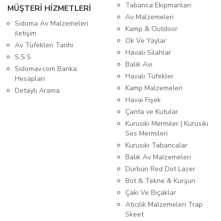
Tabanca Ekipmanları
MÜŞTERİ HİZMETLERİ
Av Malzemeleri
Sidoma Av Malzemeleri
Kamp & Outdoor
iletişim
Ok Ve Yaylar
Av Tüfekleri Tarihi
Havalı Silahlar
S.S.S.
Balık Avı
Sidomav.com Banka
Havalı Tüfekler
Hesapları
Kamp Malzemeleri
Detaylı Arama
Havai Fişek
Çanta ve Kutular
Kurusıkı Mermiler | Kurusıkı
Ses Mermileri
Kurusıkı Tabancalar
Balık Av Malzemeleri
Dürbün Red Dot Lazer
Bot & Tekne & Kurşun
Çakı Ve Bıçaklar
Atıcılık Malzemeleri Trap
Skeet