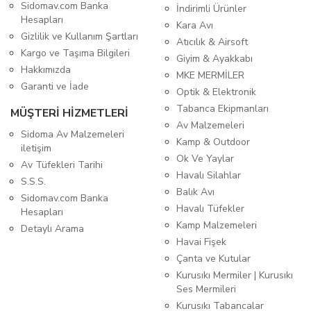
Sidomav.com Banka
İndirimli Ürünler
Hesapları
Kara Avı
Gizlilik ve Kullanım Şartları
Atıcılık & Airsoft
Kargo ve Taşıma Bilgileri
Giyim & Ayakkabı
Hakkımızda
MKE MERMİLER
Garanti ve İade
Optik & Elektronik
Tabanca Ekipmanları
MÜŞTERİ HİZMETLERİ
Av Malzemeleri
Sidoma Av Malzemeleri
Kamp & Outdoor
iletişim
Ok Ve Yaylar
Av Tüfekleri Tarihi
Havalı Silahlar
S.S.S.
Balık Avı
Sidomav.com Banka
Havalı Tüfekler
Hesapları
Kamp Malzemeleri
Detaylı Arama
Havai Fişek
Çanta ve Kutular
Kurusıkı Mermiler | Kurusıkı
Ses Mermileri
Kurusıkı Tabancalar