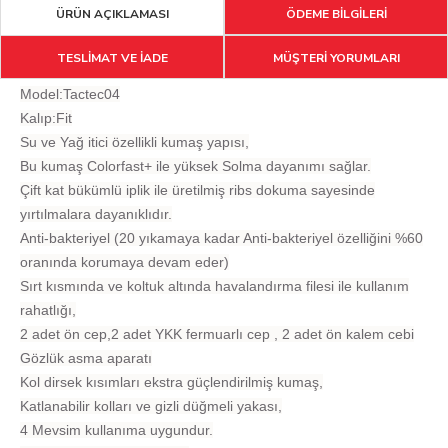
ÜRÜN AÇIKLAMASI
ÖDEME BİLGİLERİ
TESLİMAT VE İADE
MÜŞTERİ YORUMLARI
Model:Tactec04
Kalıp:Fit
Su ve Yağ itici özellikli kumaş yapısı,
Bu kumaş Colorfast+ ile yüksek Solma dayanımı sağlar.
Çift kat bükümlü iplik ile üretilmiş ribs dokuma sayesinde
yırtılmalara dayanıklıdır.
Anti-bakteriyel (20 yıkamaya kadar Anti-bakteriyel özelliğini %60
oranında korumaya devam eder)
Sırt kısmında ve koltuk altında havalandırma filesi ile kullanım
rahatlığı,
2 adet ön cep,2 adet YKK fermuarlı cep , 2 adet ön kalem cebi
Gözlük asma aparatı
Kol dirsek kısımları ekstra güçlendirilmiş kumaş,
Katlanabilir kolları ve gizli düğmeli yakası,
4 Mevsim kullanıma uygundur.