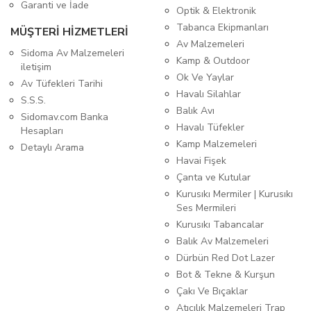
Garanti ve İade
Optik & Elektronik
Tabanca Ekipmanları
MÜŞTERİ HİZMETLERİ
Av Malzemeleri
Sidoma Av Malzemeleri
Kamp & Outdoor
iletişim
Ok Ve Yaylar
Av Tüfekleri Tarihi
Havalı Silahlar
S.S.S.
Balık Avı
Sidomav.com Banka
Havalı Tüfekler
Hesapları
Kamp Malzemeleri
Detaylı Arama
Havai Fişek
Çanta ve Kutular
Kurusıkı Mermiler | Kurusıkı
Ses Mermileri
Kurusıkı Tabancalar
Balık Av Malzemeleri
Dürbün Red Dot Lazer
Bot & Tekne & Kurşun
Çakı Ve Bıçaklar
Atıcılık Malzemeleri Trap