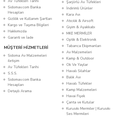
Av Tüfekleri Tarihi
Şarjörlü Av Tüfekleri
Sidomav.com Banka
İndirimli Ürünler
Hesapları
Kara Avı
Gizlilik ve Kullanım Şartları
Atıcılık & Airsoft
Kargo ve Taşıma Bilgileri
Giyim & Ayakkabı
Hakkımızda
MKE MERMİLER
Garanti ve İade
Optik & Elektronik
Tabanca Ekipmanları
MÜŞTERİ HİZMETLERİ
Av Malzemeleri
Sidoma Av Malzemeleri
Kamp & Outdoor
iletişim
Ok Ve Yaylar
Av Tüfekleri Tarihi
Havalı Silahlar
S.S.S.
Balık Avı
Sidomav.com Banka
Havalı Tüfekler
Hesapları
Kamp Malzemeleri
Detaylı Arama
Havai Fişek
Çanta ve Kutular
Kurusıkı Mermiler | Kurusıkı
Ses Mermileri