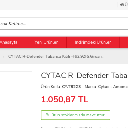
Üy
Anasayfa
Yeni Ürünler
İndirimdeki Ürünler
CYTAC R-Defender Tabanca Kılıfı -F92,92FS,Girsan..
CYTAC R-Defender Tabanca
Ürün Kodu:
CY.T92G3
Marka:
Cytac - Amoma
1.050,87
TL
Bu ürün stoklarımızda mevcuttur.