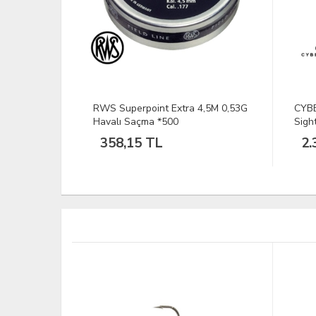
4,5M 0,53G
CYBERGUN Swiss Arms Reflex
3M K
Sight Red Dot
2.346,46 TL
50
TÜKEND