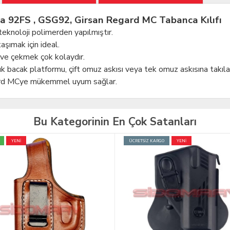
 92FS , GSG92, Girsan Regard MC Tabanca Kılıfı
eknoloji polimerden yapılmıştır.
aşımak için ideal.
ve çekmek çok kolaydır.
 bacak platformu, çift omuz askısı veya tek omuz askısına takılab
ard MCye mükemmel uyum sağlar.
Bu Kategorinin En Çok Satanları
İZ KARGO
YENİ
TÜKENDİ
İNDİRİM
YENİ