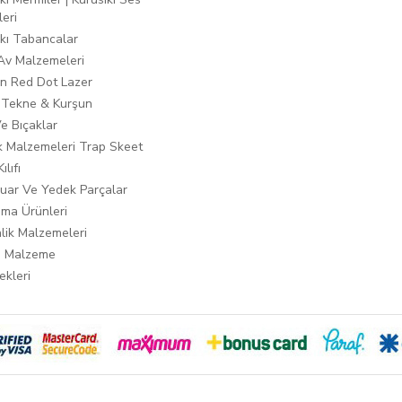
leri
ıkı Tabancalar
 Av Malzemeleri
n Red Dot Lazer
 Tekne & Kurşun
Ve Bıçaklar
ık Malzemeleri Trap Skeet
ılıfı
uar Ve Yedek Parçalar
ma Ürünleri
lik Malzemeleri
i Malzeme
ekleri