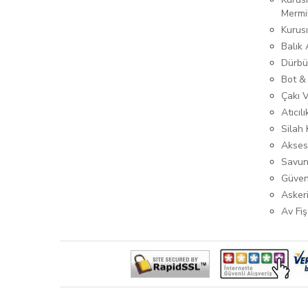
Mermi
Kurus
Balık
Dürbü
Bot &
Çakı 
Atıcıl
Silah K
Akses
Savun
Güven
Asker
Av Fiş