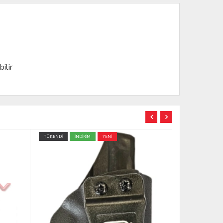
ilir
İNDİRİM
YENİ
İNDİRİM
YENİ