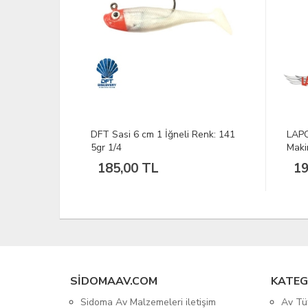
Renk: 141
LAPORTE Phoenix 20T33 Okçuluk
VAV 
Makinesi
XXX
193.125,34 TL
2.
SIDOMAAV.COM
KATEG
Sidoma Av Malzemeleri iletişim
Av Tü