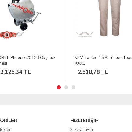
Tactec-15 Pantolon Toprak
DEERHUNTER Lady Gabby Sm
L
Yeşil Mont 36
518,78 TL
13.982,08 TL
ORİLER
HIZLI ERİŞİM
fekleri
Anasayfa