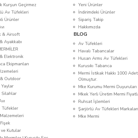
tik Kurşun Geçirmez
Yeni Ürünler
lü Av Tüfekleri
İndirimdeki Ürünler
mli Ürünler
Sipariş Takip
Avı
Hakkımızda
BLOG
ık & Airsoft
 & Ayakkabı
Av Tüfekleri
MERMİLER
Havalı Tabancalar
& Elektronik
Husan Arms Av Tüfekleri
ca Ekipmanları
Kurusıkı Tabanca
lzemeleri
Mermi İstikak Hakkı 1000 Adet
& Outdoor
Olmuştur.
 Yaylar
Mke Kurumu Mermi Duyuruları
 Silahlar
Mkek Yerli Üretim Mermi Fiyatl
Avı
Ruhsat İşlemleri
ı Tüfekler
Şarjörlü Av Tüfekleri Markalar
Malzemeleri
Mke Mermi
 Fişek
 ve Kutular
kı Mermiler | Kurusıkı Ses