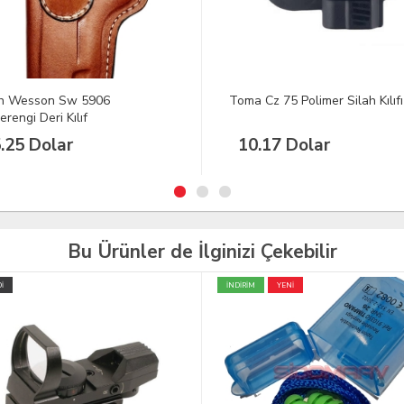
 Cz 75 Polimer Silah Kılıfı
Glock 43X Kydex İç Kılıf
.17 Dolar
60.00 Dolar
Bu Ürünler de İlginizi Çekebilir
YENİ