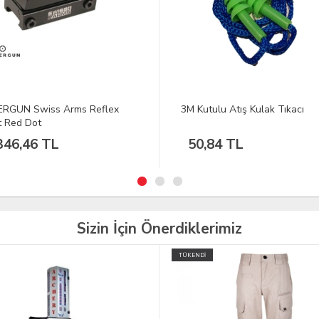
utulu Atış Kulak Tıkacı
BARSKA 5.51 Uzun, Biyometri
Güvenlikli Tüfek Kasa
,84 TL
89.996,86 TL
Sizin İçin Önerdiklerimiz
İ