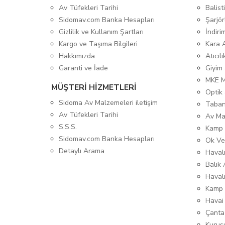
Av Tüfekleri Tarihi
Balis
Sidomav.com Banka Hesapları
Şarjör
Gizlilik ve Kullanım Şartları
İndiri
Kargo ve Taşıma Bilgileri
Kara 
Hakkımızda
Atıcıl
Garanti ve İade
Giyim
MKE 
MÜŞTERİ HİZMETLERİ
Optik 
Sidoma Av Malzemeleri iletişim
Taban
Av Tüfekleri Tarihi
Av Ma
S.S.S.
Kamp 
Sidomav.com Banka Hesapları
Ok Ve
Detaylı Arama
Havalı
Balık 
Haval
Kamp 
Havai
Çanta
Kurusı