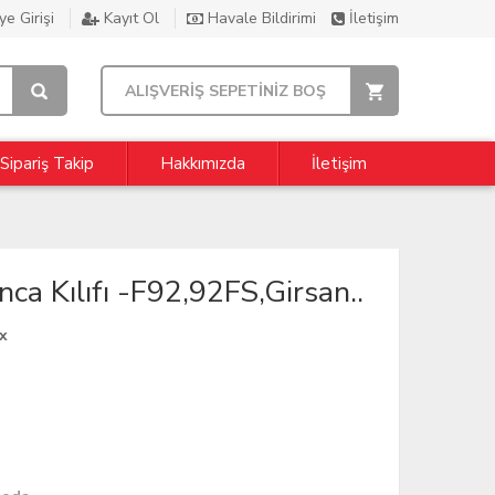
e Girişi
Kayıt Ol
Havale Bildirimi
İletişim
ALIŞVERİŞ SEPETİNİZ BOŞ
Sipariş Takip
Hakkımızda
İletişim
 Kılıfı -F92,92FS,Girsan..
x