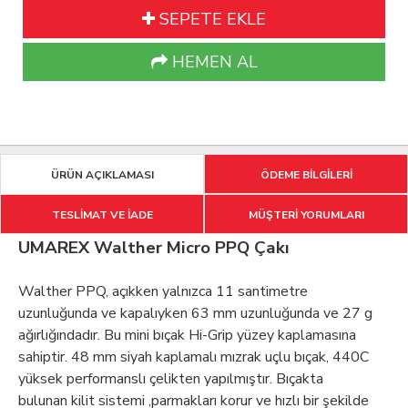
SEPETE EKLE
HEMEN AL
ÜRÜN AÇIKLAMASI
ÖDEME BİLGİLERİ
TESLİMAT VE İADE
MÜŞTERİ YORUMLARI
UMAREX Walther Micro PPQ Çakı
Walther PPQ, açıkken yalnızca 11 santimetre
uzunluğunda ve kapalıyken 63 mm uzunluğunda ve 27 g
ağırlığındadır. Bu mini bıçak Hi-Grip yüzey kaplamasına
sahiptir. 48 mm siyah kaplamalı mızrak uçlu bıçak, 440C
yüksek performanslı çelikten yapılmıştır. Bıçakta
bulunan
kilit sistemi ,parmakları korur ve hızlı bir şekilde