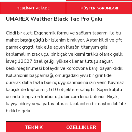
TESLİMAT VE İADE
MÜŞTERİ YORUMLARI
UMAREX Walther Black Tac Pro Çakı
Ciddi bir alet: Ergonomik formu ve sağlam tasarımı ile bu
maket bıçağı güçlü bir izlenim bırakıyor. Astar kilidi ve çift
parmak çıtçıtlı tek elle açılan klasör, titanyum grisi
kaplamalı mızrak uçlu bir bıçak ve kısmi tırtıklı olarak gelir.
İsveç 12C27 özel çeliği, yüksek kenar tutuşu sağlar,
keskinleştirilmesi kolaydır ve korozyona karşı dayanıklıdır.
Kullanıcının başparmağı, omurgadaki yivli bir girintide
durarak daha fazla basınç uygulanmasına izin verir. Kaymaz
kauçuk ile kaplanmış G10 ölçeklere sahiptir. Sapın kulplu
ucunda tungsten karbür uçlu bir cam kırıcı bulunur. Bıçak,
kayışa dikey veya yatay olarak takılabilen bir naylon kılıf ile
birlikte gelir.
TEKNİK
ÖZELLİKLER