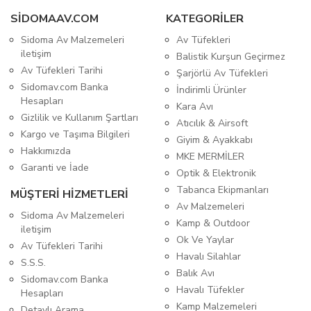
SIDOMAAV.COM
KATEGORİLER
Sidoma Av Malzemeleri
Av Tüfekleri
iletişim
Balistik Kurşun Geçirmez
Av Tüfekleri Tarihi
Şarjörlü Av Tüfekleri
Sidomav.com Banka
İndirimli Ürünler
Hesapları
Kara Avı
Gizlilik ve Kullanım Şartları
Atıcılık & Airsoft
Kargo ve Taşıma Bilgileri
Giyim & Ayakkabı
Hakkımızda
MKE MERMİLER
Garanti ve İade
Optik & Elektronik
Tabanca Ekipmanları
MÜŞTERİ HİZMETLERİ
Av Malzemeleri
Sidoma Av Malzemeleri
Kamp & Outdoor
iletişim
Ok Ve Yaylar
Av Tüfekleri Tarihi
Havalı Silahlar
S.S.S.
Balık Avı
Sidomav.com Banka
Havalı Tüfekler
Hesapları
Kamp Malzemeleri
Detaylı Arama