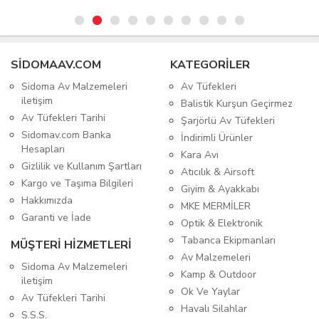
SIDOMAAV.COM
KATEGORİLER
Sidoma Av Malzemeleri
Av Tüfekleri
iletişim
Balistik Kurşun Geçirmez
Av Tüfekleri Tarihi
Şarjörlü Av Tüfekleri
Sidomav.com Banka
İndirimli Ürünler
Hesapları
Kara Avı
Gizlilik ve Kullanım Şartları
Atıcılık & Airsoft
Kargo ve Taşıma Bilgileri
Giyim & Ayakkabı
Hakkımızda
MKE MERMİLER
Garanti ve İade
Optik & Elektronik
Tabanca Ekipmanları
MÜŞTERİ HİZMETLERİ
Av Malzemeleri
Sidoma Av Malzemeleri
Kamp & Outdoor
iletişim
Ok Ve Yaylar
Av Tüfekleri Tarihi
Havalı Silahlar
S.S.S.