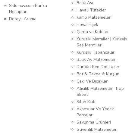
Balık Avı
Sidomav.com Banka
Havalı Tüfekler
Hesapları
Kamp Malzemeleri
Detaylı Arama
Havai Fişek
Çanta ve Kutular
Kurusıkı Mermiler | Kurusıkı
Ses Mermileri
Kurusıkı Tabancalar
Balık Av Malzemeleri
Dürbün Red Dot Lazer
Bot & Tekne & Kurşun
Çakı Ve Bıçaklar
Atıcılık Malzemeleri Trap
Skeet
Silah Kılıfı
Aksesuar Ve Yedek
Parçalar
Savunma Ürünleri
Güvenlik Malzemeleri