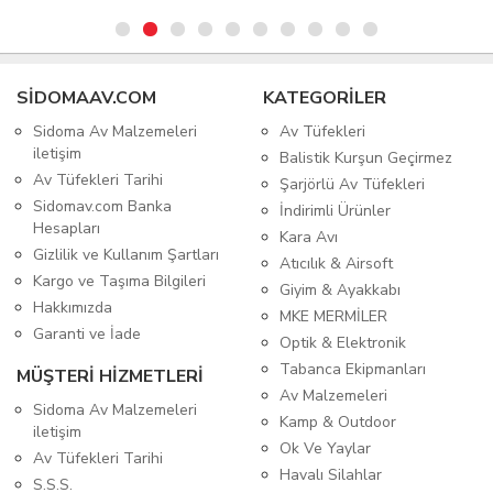
SIDOMAAV.COM
KATEGORİLER
Sidoma Av Malzemeleri
Av Tüfekleri
iletişim
Balistik Kurşun Geçirmez
Av Tüfekleri Tarihi
Şarjörlü Av Tüfekleri
Sidomav.com Banka
İndirimli Ürünler
Hesapları
Kara Avı
Gizlilik ve Kullanım Şartları
Atıcılık & Airsoft
Kargo ve Taşıma Bilgileri
Giyim & Ayakkabı
Hakkımızda
MKE MERMİLER
Garanti ve İade
Optik & Elektronik
Tabanca Ekipmanları
MÜŞTERİ HİZMETLERİ
Av Malzemeleri
Sidoma Av Malzemeleri
Kamp & Outdoor
iletişim
Ok Ve Yaylar
Av Tüfekleri Tarihi
Havalı Silahlar
S.S.S.