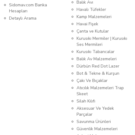
Balık Avı
Sidomav.com Banka
Havalı Tüfekler
Hesapları
Kamp Malzemeleri
Detaylı Arama
Havai Fişek
Çanta ve Kutular
Kurusıkı Mermiler | Kurusıkı
Ses Mermileri
Kurusıkı Tabancalar
Balık Av Malzemeleri
Dürbün Red Dot Lazer
Bot & Tekne & Kurşun
Çakı Ve Bıçaklar
Atıcılık Malzemeleri Trap
Skeet
Silah Kılıfı
Aksesuar Ve Yedek
Parçalar
Savunma Ürünleri
Güvenlik Malzemeleri