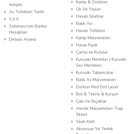
Kamp & Outdoor
iletişim
Ok Ve Yaylar
Av Tüfekleri Tarihi
Havalı Silahlar
S.S.S.
Balık Avı
Sidomav.com Banka
Havalı Tüfekler
Hesapları
Kamp Malzemeleri
Detaylı Arama
Havai Fişek
Çanta ve Kutular
Kurusıkı Mermiler | Kurusıkı
Ses Mermileri
Kurusıkı Tabancalar
Balık Av Malzemeleri
Dürbün Red Dot Lazer
Bot & Tekne & Kurşun
Çakı Ve Bıçaklar
Atıcılık Malzemeleri Trap
Skeet
Silah Kılıfı
Aksesuar Ve Yedek