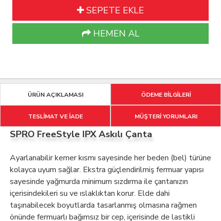
SEPETE EKLE
HEMEN AL
ÜRÜN AÇIKLAMASI
ÖDEME BİLGİLERİ
TESLİMAT VE İADE
MÜŞTERİ YORUMLARI
SPRO FreeStyle IPX Askılı Çanta
Ayarlanabilir kemer kısmı sayesinde her beden (bel) türüne
kolayca uyum sağlar. Ekstra güçlendirilmiş fermuar yapısı
sayesinde yağmurda minimum sızdırma ile çantanızın
içerisindekileri su ve ıslaklıktan korur. Elde dahi
taşınabilecek boyutlarda tasarlanmış olmasına rağmen
önünde fermuarlı bağımsız bir cep, içerisinde de lastikli