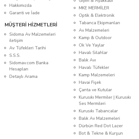
Giyim & Ayakkabı
Hakkımızda
MKE MERMİLER
Garanti ve İade
Optik & Elektronik
Tabanca Ekipmanları
MÜŞTERİ HİZMETLERİ
Av Malzemeleri
Sidoma Av Malzemeleri
Kamp & Outdoor
iletişim
Ok Ve Yaylar
Av Tüfekleri Tarihi
Havalı Silahlar
S.S.S.
Balık Avı
Sidomav.com Banka
Havalı Tüfekler
Hesapları
Kamp Malzemeleri
Detaylı Arama
Havai Fişek
Çanta ve Kutular
Kurusıkı Mermiler | Kurusıkı
Ses Mermileri
Kurusıkı Tabancalar
Balık Av Malzemeleri
Dürbün Red Dot Lazer
Bot & Tekne & Kurşun