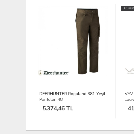
TÜKEND
n Kollu
DEERHUNTER Rogaland 381-Yeşil
VAV 
Pantolon 48
Laci
5.374,46 TL
41