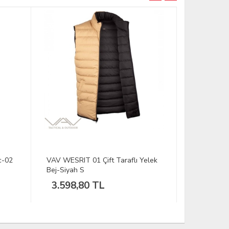
TÜKENDİ
c-02
VAV WESRIT 01 Çift Taraflı Yelek
VAV Poltac
Bej-Siyah S
3.598,80 TL
1.558,