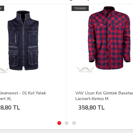
İ
TÜKENDİ
Jeanwest - 01 Kot Yelek
VAV Uzun Kol Gömlek Baseta
vert XL
Lacivert-Kırmızı M
8,80 TL
358,80 TL