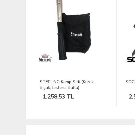
k Balta
STERLING Kamp Seti (Kürek,
SOG 
Bıçak,Testere, Balta)
1.258,53 TL
2.