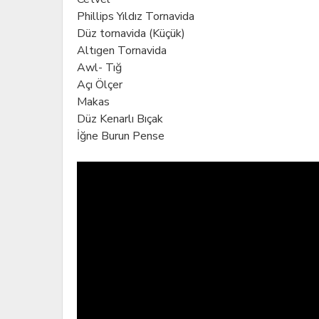
Phillips Yıldız Tornavida
Düz tornavida (Küçük)
Altıgen Tornavida
Awl- Tığ
Açı Ölçer
Makas
Düz Kenarlı Bıçak
İğne Burun Pense