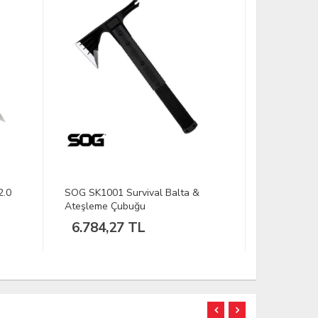
2.0
SOG SK1001 Survival Balta &
SOG S66-N
Ateşleme Çubuğu
Amaçlı Pen
6.784,27 TL
7.132,