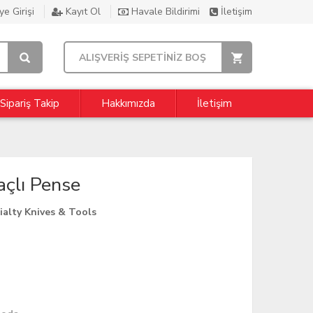
e Girişi
Kayıt Ol
Havale Bildirimi
İletişim
ALIŞVERİŞ SEPETİNİZ BOŞ
Sipariş Takip
Hakkımızda
İletişim
çlı Pense
alty Knives & Tools