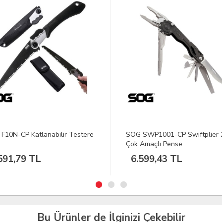
F10N-CP Katlanabilir Testere
SOG SWP1001-CP Swiftplier 
Çok Amaçlı Pense
591,79 TL
6.599,43 TL
Bu Ürünler de İlginizi Çekebilir