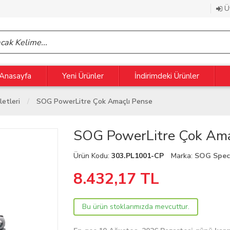
Üy
Anasayfa
Yeni Ürünler
İndirimdeki Ürünler
letleri
SOG PowerLitre Çok Amaçlı Pense
SOG PowerLitre Çok Ama
Ürün Kodu:
303.PL1001-CP
Marka:
SOG Speci
8.432,17
TL
Bu ürün stoklarımızda mevcuttur.