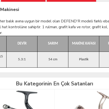
 Makinesi
her balık avına uygun bir model olan DEFEND'R modeli farklı ebat
t kontrolüne sahiptir. 1 rulman, grafit kafa ve rotor, grafit kol
r.
DEVİR
SARIM
MAKİNE KAFASI
15
5.3:1
54 cm
Plastik
Bu Kategorinin En Çok Satanları
TÜKENDİ