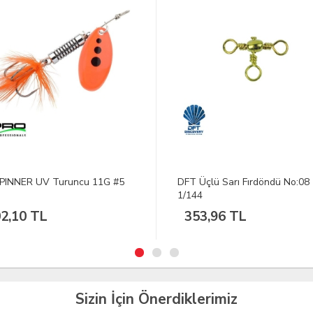
Üçlü Sarı Fırdöndü No:08
DFT 505 Bronze Olta İğnesi N
4
1/1000
3,96 TL
991,09 TL
Sizin İçin Önerdiklerimiz