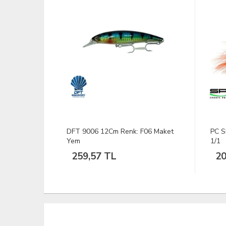
F06 Maket
PC SPINNER UV Turuncu 11G #5
DFT 
1/1
1/14
202,10 TL
35