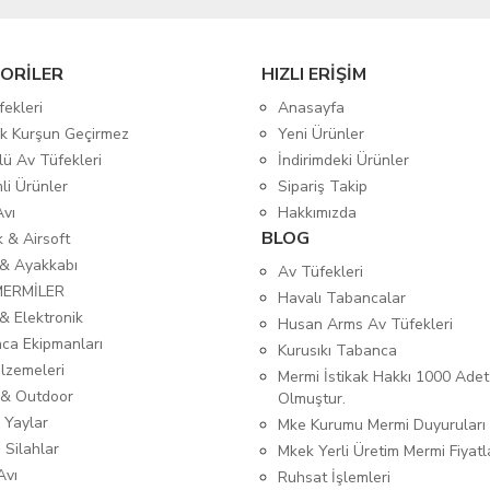
ORİLER
HIZLI ERİŞİM
fekleri
Anasayfa
tik Kurşun Geçirmez
Yeni Ürünler
lü Av Tüfekleri
İndirimdeki Ürünler
mli Ürünler
Sipariş Takip
Avı
Hakkımızda
BLOG
ık & Airsoft
 & Ayakkabı
Av Tüfekleri
MERMİLER
Havalı Tabancalar
& Elektronik
Husan Arms Av Tüfekleri
ca Ekipmanları
Kurusıkı Tabanca
lzemeleri
Mermi İstikak Hakkı 1000 Adet
& Outdoor
Olmuştur.
 Yaylar
Mke Kurumu Mermi Duyuruları
 Silahlar
Mkek Yerli Üretim Mermi Fiyatl
Avı
Ruhsat İşlemleri