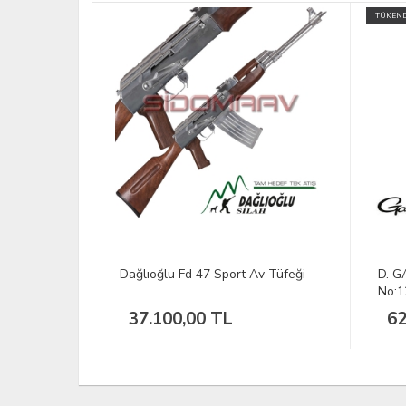
TÜKENDİ
v Tüfeği
D. GAMAKATSU G-Bait Maggots
BLAC
No:12 Olta İğnesi 1/10
Sevi
62,93 TL
1.