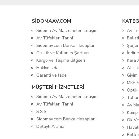
SIDOMAAV.COM
KATEG
Sidoma Av Malzemeleri iletişim
Av Tü
Av Tüfekleri Tarihi
Balis
Sidomav.com Banka Hesapları
Şarjör
Gizlilik ve Kullanım Şartları
İndiri
Kargo ve Taşıma Bilgileri
Kara 
Hakkımızda
Atıcıl
Garanti ve İade
Giyim
MKE 
MÜŞTERİ HİZMETLERİ
Optik 
Sidoma Av Malzemeleri iletişim
Taban
Av Tüfekleri Tarihi
Av Ma
S.S.S.
Kamp 
Sidomav.com Banka Hesapları
Ok Ve
Detaylı Arama
Havalı
Balık 