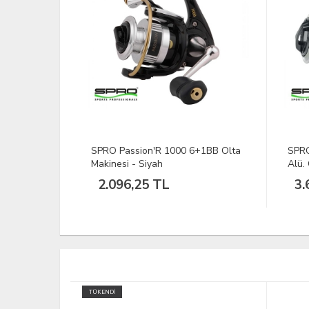
+1BB Olta
SPRO Cresta Snyper 6000 5+1BB
DFT 
Alü. Olta Makinesi
Maki
3.669,39 TL
77