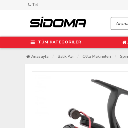
Tel :
TÜM KATEGORİLER
Anasayfa
Balık Avı
Olta Makineleri
Spin