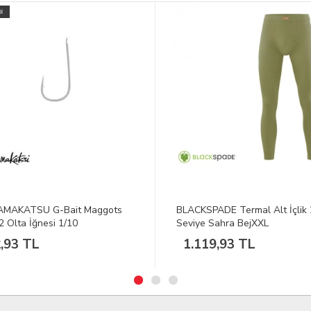
TÜKENDİ
KSPADE Termal Alt İçlik 2.
S.K.DEERHUNTER Ram 2.G
ye Sahra BejXXL
Hitena377 DH Walnut Mont 5
119,93 TL
11.195,76 TL