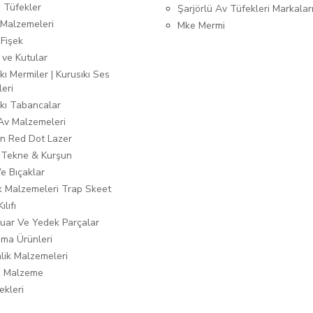
ı Tüfekler
Şarjörlü Av Tüfekleri Markalar
Malzemeleri
Mke Mermi
 Fişek
 ve Kutular
kı Mermiler | Kurusıkı Ses
leri
ıkı Tabancalar
 Av Malzemeleri
n Red Dot Lazer
 Tekne & Kurşun
Ve Bıçaklar
ık Malzemeleri Trap Skeet
ılıfı
uar Ve Yedek Parçalar
ma Ürünleri
lik Malzemeleri
i Malzeme
ekleri