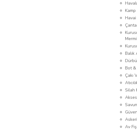
Haval
Kamp 
Havai
Çanta
Kurusı
Mermi
Kurus
Balık
Dürbü
Bot &
Çakı 
Atıcıl
Silah K
Akses
Savun
Güven
Asker
Av Fiş