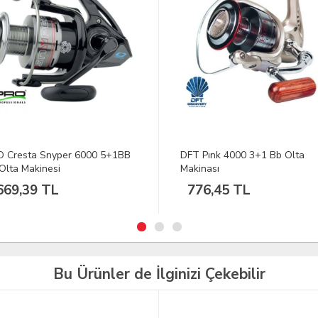
Pınk 4000 3+1 Bb Olta
DFT Pınk 1000 3+1 Bb Olta
nası
Makinası
6,45 TL
664,80 TL
Bu Ürünler de İlginizi Çekebilir