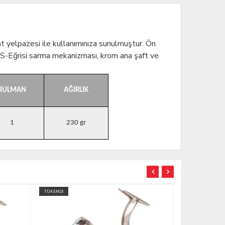
 yelpazesi ile kullanımınıza sunulmuştur.
Ön
, S-Eğrisi sarma mekanizması, krom ana şaft ve
RULMAN
AĞIRLIK
1
230 gr
TÜKENDİ