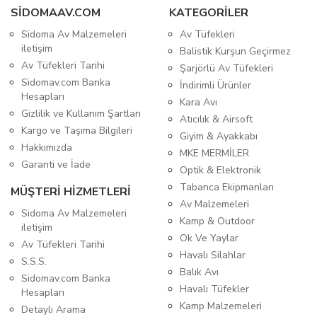
SIDOMAAV.COM
KATEGORİLER
Sidoma Av Malzemeleri
Av Tüfekleri
iletişim
Balistik Kurşun Geçirmez
Av Tüfekleri Tarihi
Şarjörlü Av Tüfekleri
Sidomav.com Banka
İndirimli Ürünler
Hesapları
Kara Avı
Gizlilik ve Kullanım Şartları
Atıcılık & Airsoft
Kargo ve Taşıma Bilgileri
Giyim & Ayakkabı
Hakkımızda
MKE MERMİLER
Garanti ve İade
Optik & Elektronik
Tabanca Ekipmanları
MÜŞTERİ HİZMETLERİ
Av Malzemeleri
Sidoma Av Malzemeleri
Kamp & Outdoor
iletişim
Ok Ve Yaylar
Av Tüfekleri Tarihi
Havalı Silahlar
S.S.S.
Balık Avı
Sidomav.com Banka
Havalı Tüfekler
Hesapları
Kamp Malzemeleri
Detaylı Arama