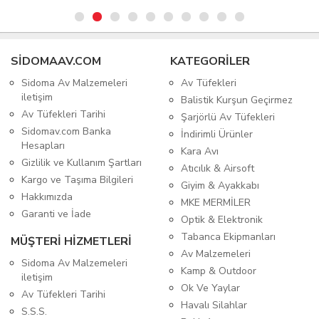
SIDOMAAV.COM
KATEGORİLER
Sidoma Av Malzemeleri
Av Tüfekleri
iletişim
Balistik Kurşun Geçirmez
Av Tüfekleri Tarihi
Şarjörlü Av Tüfekleri
Sidomav.com Banka
İndirimli Ürünler
Hesapları
Kara Avı
Gizlilik ve Kullanım Şartları
Atıcılık & Airsoft
Kargo ve Taşıma Bilgileri
Giyim & Ayakkabı
Hakkımızda
MKE MERMİLER
Garanti ve İade
Optik & Elektronik
Tabanca Ekipmanları
MÜŞTERİ HİZMETLERİ
Av Malzemeleri
Sidoma Av Malzemeleri
Kamp & Outdoor
iletişim
Ok Ve Yaylar
Av Tüfekleri Tarihi
Havalı Silahlar
S.S.S.