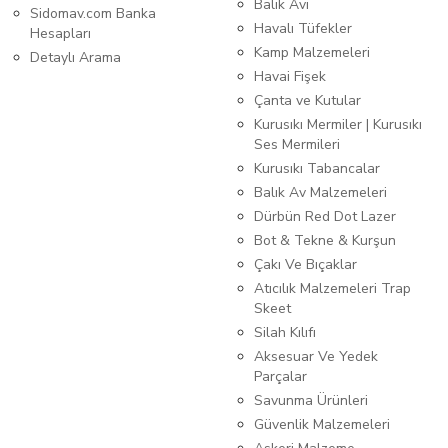
Balık Avı
Sidomav.com Banka
Havalı Tüfekler
Hesapları
Kamp Malzemeleri
Detaylı Arama
Havai Fişek
Çanta ve Kutular
Kurusıkı Mermiler | Kurusıkı
Ses Mermileri
Kurusıkı Tabancalar
Balık Av Malzemeleri
Dürbün Red Dot Lazer
Bot & Tekne & Kurşun
Çakı Ve Bıçaklar
Atıcılık Malzemeleri Trap
Skeet
Silah Kılıfı
Aksesuar Ve Yedek
Parçalar
Savunma Ürünleri
Güvenlik Malzemeleri