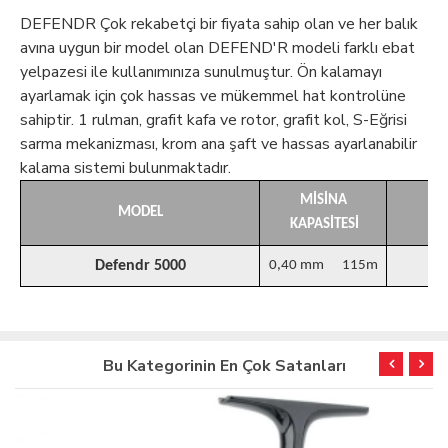
DEFENDR Çok rekabetçi bir fiyata sahip olan ve her balık
avına uygun bir model olan DEFEND'R modeli farklı ebat
yelpazesi ile kullanımınıza sunulmuştur.
Ön kalamayı
ayarlamak için çok hassas ve mükemmel hat kontrolüne
sahiptir. 1 rulman, grafit kafa ve rotor, grafit kol, S-Eğrisi
sarma mekanizması, krom ana şaft ve hassas ayarlanabilir
kalama sistemi bulunmaktadır.
MİSİNA
MODEL
DE
KAPASİTESİ
Defendr 5000
0,40 mm 115m
4.
Bu Kategorinin En Çok Satanları