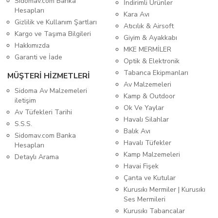
Sidomav.com Banka
İndirimli Ürünler
Hesapları
Kara Avı
Gizlilik ve Kullanım Şartları
Atıcılık & Airsoft
Kargo ve Taşıma Bilgileri
Giyim & Ayakkabı
Hakkımızda
MKE MERMİLER
Garanti ve İade
Optik & Elektronik
Tabanca Ekipmanları
MÜŞTERİ HİZMETLERİ
Av Malzemeleri
Sidoma Av Malzemeleri
Kamp & Outdoor
iletişim
Ok Ve Yaylar
Av Tüfekleri Tarihi
Havalı Silahlar
S.S.S.
Balık Avı
Sidomav.com Banka
Havalı Tüfekler
Hesapları
Kamp Malzemeleri
Detaylı Arama
Havai Fişek
Çanta ve Kutular
Kurusıkı Mermiler | Kurusıkı
Ses Mermileri
Kurusıkı Tabancalar