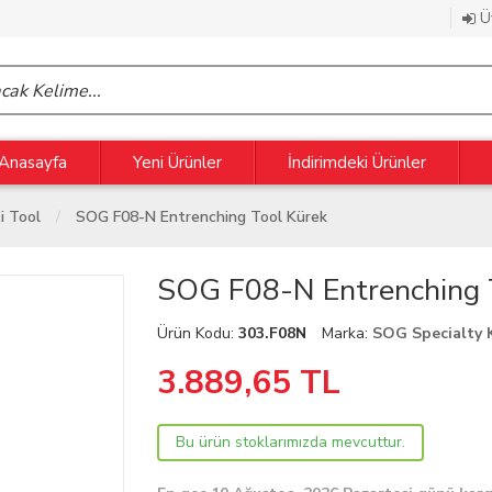
Üy
Anasayfa
Yeni Ürünler
İndirimdeki Ürünler
i Tool
SOG F08-N Entrenching Tool Kürek
SOG F08-N Entrenching 
Ürün Kodu:
303.F08N
Marka:
SOG Specialty 
3.889,65
TL
Bu ürün stoklarımızda mevcuttur.