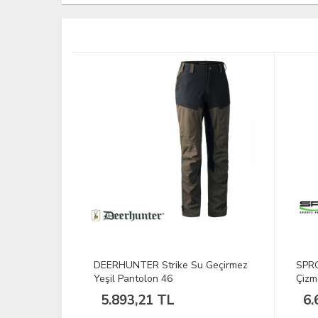
TÜKEND
 Geçirmez
SPRO Pvc Chest Waders Tulum
VAV 
Çizme 43
Laci
6.680,15 TL
41