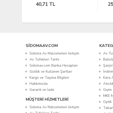
254.24 Dolar
1.
SIDOMAAV.COM
KATEG
Sidoma Av Malzemeleri iletişim
Av Tü
Av Tüfekleri Tarihi
Balis
Sidomav.com Banka Hesapları
Şarjör
Gizlilik ve Kullanım Şartları
İndiri
Kargo ve Taşıma Bilgileri
Kara 
Hakkımızda
Atıcıl
Garanti ve İade
Giyim
MKE 
MÜŞTERİ HİZMETLERİ
Optik 
Sidoma Av Malzemeleri iletişim
Taban