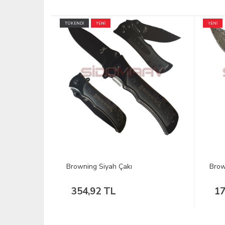
YENİ
Browning Damaskus Çakı
SOG 
17.00 Dolar
3.