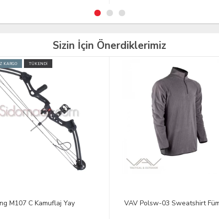
Sizin İçin Önerdiklerimiz
Polsw-03 Sweatshirt Füme L
PİKATİNİ RAY