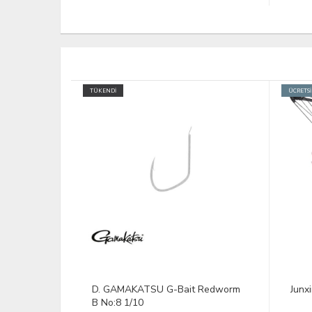
ÜCRETSİZ KARGO
TÜKENDİ
 Redworm
Junxing M107 C Kamuflaj Yay
VAV 