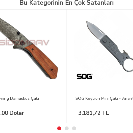
Bu Kategorinin En Çok Satanları
TÜKENDİ
İNDİRİM
YENİ
Keytron Mini Çakı - Anahtarlık
Crkt Siyah Tüy Çakı
181,72 TL
406,78 TL