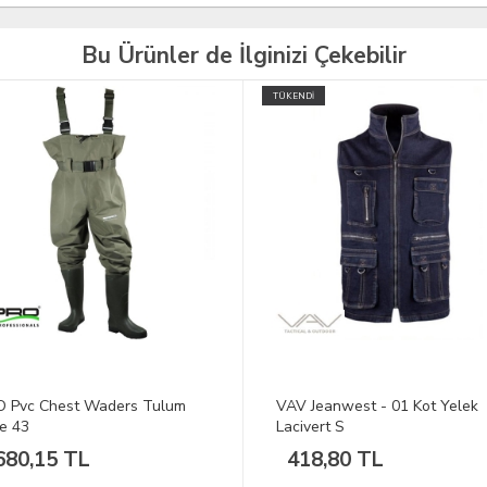
Bu Ürünler de İlginizi Çekebilir
İ
TÜKENDİ
Jeanwest - 01 Kot Yelek
VAV Uzun Kol Pamuklu Gömle
vert S
Tactek-04 Taba XS
8,80 TL
1.198,80 TL