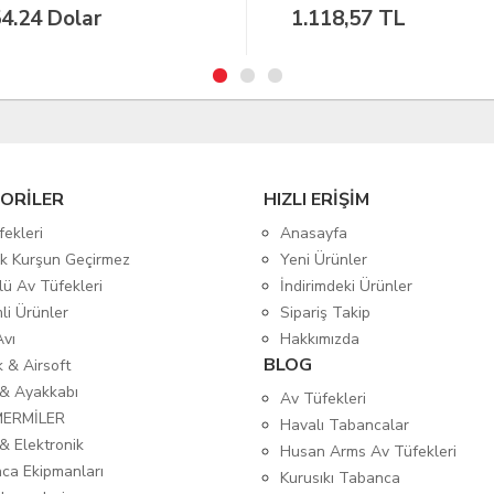
118,57 TL
35.59 Dolar
ORİLER
HIZLI ERİŞİM
fekleri
Anasayfa
tik Kurşun Geçirmez
Yeni Ürünler
lü Av Tüfekleri
İndirimdeki Ürünler
mli Ürünler
Sipariş Takip
Avı
Hakkımızda
BLOG
ık & Airsoft
 & Ayakkabı
Av Tüfekleri
MERMİLER
Havalı Tabancalar
& Elektronik
Husan Arms Av Tüfekleri
ca Ekipmanları
Kurusıkı Tabanca