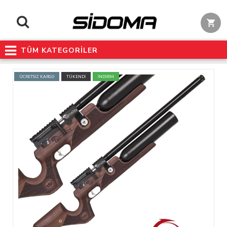
TÜM KATEGORİLER
ÜCRETSİZ KARGO
TÜKENDİ
İNDİRİM