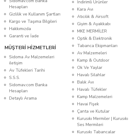
Sidomav.com Banka
İndirimli Ürünler
Hesapları
Kara Avı
Gizlilik ve Kullanım Şartları
Atıcılık & Airsoft
Kargo ve Taşıma Bilgileri
Giyim & Ayakkabı
Hakkımızda
MKE MERMİLER
Garanti ve İade
Optik & Elektronik
Tabanca Ekipmanları
MÜŞTERİ HİZMETLERİ
Av Malzemeleri
Sidoma Av Malzemeleri
Kamp & Outdoor
iletişim
Ok Ve Yaylar
Av Tüfekleri Tarihi
Havalı Silahlar
S.S.S.
Balık Avı
Sidomav.com Banka
Havalı Tüfekler
Hesapları
Kamp Malzemeleri
Detaylı Arama
Havai Fişek
Çanta ve Kutular
Kurusıkı Mermiler | Kurusıkı
Ses Mermileri
Kurusıkı Tabancalar