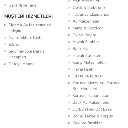
MKE MERMİLER
Garanti ve İade
Optik & Elektronik
Tabanca Ekipmanları
MÜŞTERİ HİZMETLERİ
Av Malzemeleri
Sidoma Av Malzemeleri
Kamp & Outdoor
iletişim
Ok Ve Yaylar
Av Tüfekleri Tarihi
Havalı Silahlar
S.S.S.
Balık Avı
Sidomav.com Banka
Havalı Tüfekler
Hesapları
Kamp Malzemeleri
Detaylı Arama
Havai Fişek
Çanta ve Kutular
Kurusıkı Mermiler | Kurusıkı
Ses Mermileri
Kurusıkı Tabancalar
Balık Av Malzemeleri
Dürbün Red Dot Lazer
Bot & Tekne & Kurşun
Çakı Ve Bıçaklar