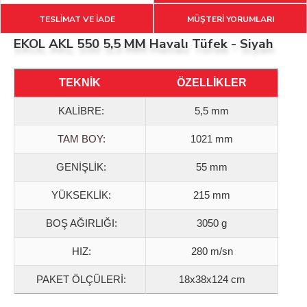
TESLİMAT VE İADE
MÜŞTERİ YORUMLARI
EKOL AKL 550 5,5 MM Havalı Tüfek - Siyah
TEKNİK
ÖZELLİKLER
KALİBRE:
5,5 mm
TAM BOY:
1021 mm
GENİŞLİK:
55 mm
YÜKSEKLİK:
215 mm
BOŞ AĞIRLIĞI:
3050 g
HIZ:
280 m/sn
PAKET ÖLÇÜLERİ:
18x38x124 cm