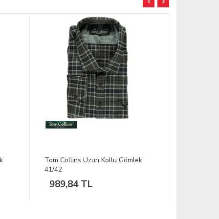
k
Tom Collins Uzun Kollu Gömlek
OS-Trachte
39/40
Gömlek 41
882,08 TL
1.221,