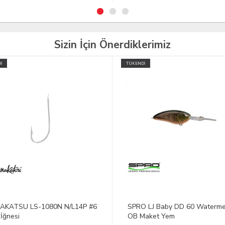
Sizin İçin Önerdiklerimiz
İ
 LJ Baby DD 60 Watermelon
DEERHUNTER Lofoten FallenL
Maket Yem
Trekking Pantolon 52