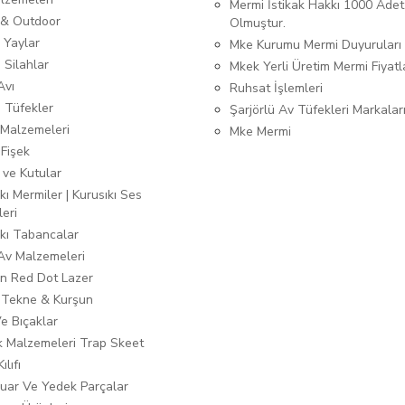
Mermi İstikak Hakkı 1000 Adet
& Outdoor
Olmuştur.
 Yaylar
Mke Kurumu Mermi Duyuruları
 Silahlar
Mkek Yerli Üretim Mermi Fiyatl
Avı
Ruhsat İşlemleri
ı Tüfekler
Şarjörlü Av Tüfekleri Markalar
Malzemeleri
Mke Mermi
 Fişek
 ve Kutular
kı Mermiler | Kurusıkı Ses
leri
ıkı Tabancalar
 Av Malzemeleri
n Red Dot Lazer
 Tekne & Kurşun
Ve Bıçaklar
ık Malzemeleri Trap Skeet
ılıfı
uar Ve Yedek Parçalar