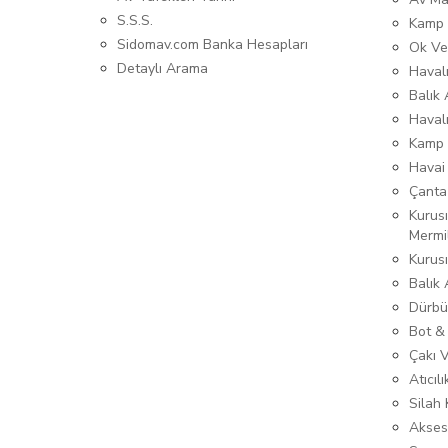
S.S.S.
Kamp 
Sidomav.com Banka Hesapları
Ok Ve
Detaylı Arama
Havalı
Balık 
Haval
Kamp 
Havai
Çanta
Kurusı
Mermi
Kurus
Balık
Dürbü
Bot &
Çakı 
Atıcıl
Silah K
Akses