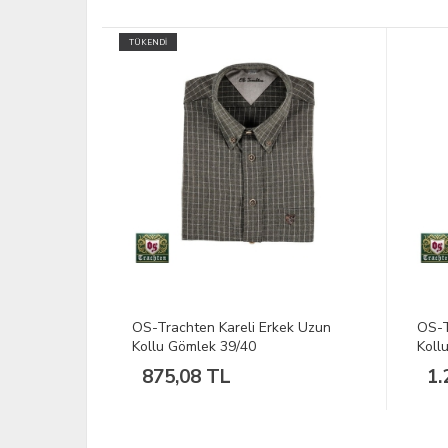
ek Uzun
OS-Trachten Haki Kareli Uzun
Tom 
Kollu Gömlek 39/40
43/4
1.210,40 TL
88