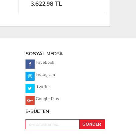
6.598,76 TL
282,95
SOSYAL MEDYA
Facebook
Instagram
Twitter
Google Plus
E-BÜLTEN