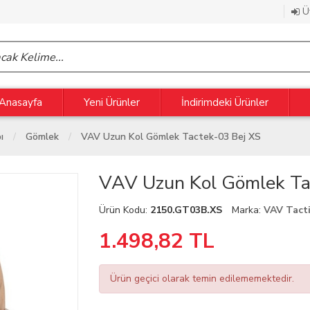
Üy
Anasayfa
Yeni Ürünler
İndirimdeki Ürünler
ı
Gömlek
VAV Uzun Kol Gömlek Tactek-03 Bej XS
VAV Uzun Kol Gömlek Ta
Ürün Kodu:
2150.GT03B.XS
Marka:
VAV Tact
1.498,82
TL
Ürün geçici olarak temin edilememektedir.