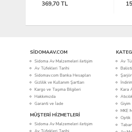
157,19 TL
36
SIDOMAAV.COM
KATEG
Sidoma Av Malzemeleri iletişim
Av Tü
Av Tüfekleri Tarihi
Balis
Sidomav.com Banka Hesapları
Şarjör
Gizlilik ve Kullanım Şartları
İndiri
Kargo ve Taşıma Bilgileri
Kara 
Hakkımızda
Atıcıl
Garanti ve İade
Giyim
MKE 
MÜŞTERİ HİZMETLERİ
Optik 
Sidoma Av Malzemeleri iletişim
Taban
Av Tüfekleri Tarihi
Av Ma