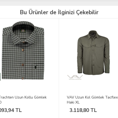
Bu Ürünler de İlginizi Çekebilir
Uzun Kol Gömlek Tacflex-01
DEERHUNTER Approach Kamuf
 XL
Sweatshirt 2XL
118,80 TL
4.296,74 TL