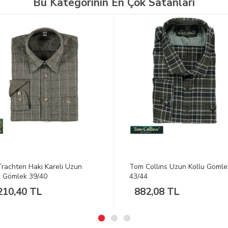
Bu Kategorinin En Çok Satanları
Collins Uzun Kollu Gömlek
Tom Collins Uzun Kollu Gömle
4
41/42
2,08 TL
989,84 TL