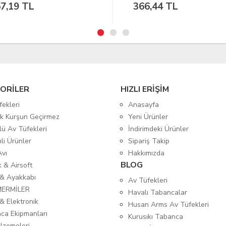
6,44 TL
3.622,98 TL
ORİLER
HIZLI ERİŞİM
fekleri
Anasayfa
tik Kurşun Geçirmez
Yeni Ürünler
lü Av Tüfekleri
İndirimdeki Ürünler
mli Ürünler
Sipariş Takip
Avı
Hakkımızda
BLOG
ık & Airsoft
 & Ayakkabı
Av Tüfekleri
MERMİLER
Havalı Tabancalar
& Elektronik
Husan Arms Av Tüfekleri
ca Ekipmanları
Kurusıkı Tabanca
lzemeleri