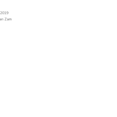
 2019
arı Zam
ı