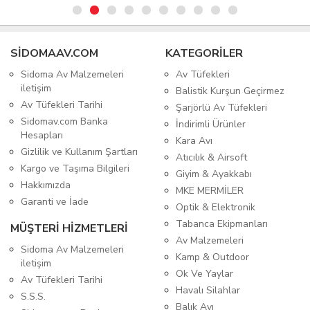
SIDOMAAV.COM
KATEGORİLER
Sidoma Av Malzemeleri
Av Tüfekleri
iletişim
Balistik Kurşun Geçirmez
Av Tüfekleri Tarihi
Şarjörlü Av Tüfekleri
Sidomav.com Banka
İndirimli Ürünler
Hesapları
Kara Avı
Gizlilik ve Kullanım Şartları
Atıcılık & Airsoft
Kargo ve Taşıma Bilgileri
Giyim & Ayakkabı
Hakkımızda
MKE MERMİLER
Garanti ve İade
Optik & Elektronik
Tabanca Ekipmanları
MÜŞTERİ HİZMETLERİ
Av Malzemeleri
Sidoma Av Malzemeleri
Kamp & Outdoor
iletişim
Ok Ve Yaylar
Av Tüfekleri Tarihi
Havalı Silahlar
S.S.S.
Balık Avı