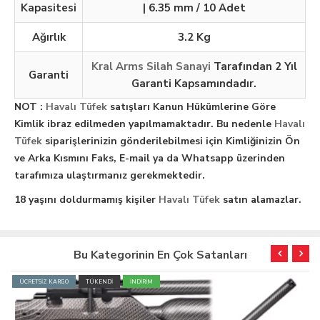
Kapasitesi
| 6.35 mm / 10 Adet
Ağırlık
3.2 Kg
Kral Arms Silah Sanayi
Tarafından 2 Yıl
Garanti
Garanti Kapsamındadır.
NOT :
Havalı Tüfek
satışları Kanun Hükümlerine Göre
Kimlik ibraz edilmeden yapılmamaktadır. Bu nedenle
Havalı
Tüfek
siparişlerinizin gönderilebilmesi için Kimliğinizin Ön
ve Arka Kısmını Faks, E-mail ya da Whatsapp üzerinden
tarafımıza ulaştırmanız gerekmektedir.
18 yaşını doldurmamış kişiler
Havalı Tüfek
satın alamazlar.
Bu Kategorinin En Çok Satanları
ÜCRETSİZ KARGO
TÜKENDİ
İNDİRİM