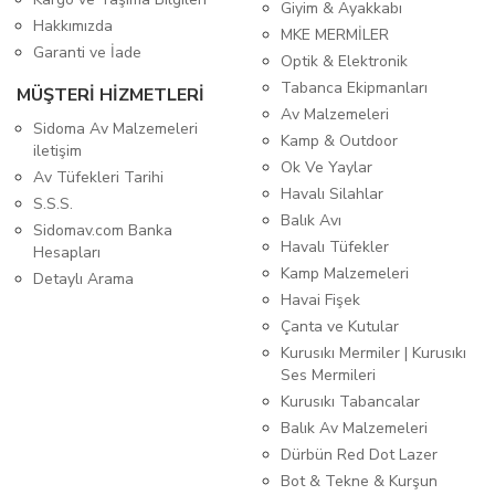
Giyim & Ayakkabı
Hakkımızda
MKE MERMİLER
Garanti ve İade
Optik & Elektronik
Tabanca Ekipmanları
MÜŞTERİ HİZMETLERİ
Av Malzemeleri
Sidoma Av Malzemeleri
Kamp & Outdoor
iletişim
Ok Ve Yaylar
Av Tüfekleri Tarihi
Havalı Silahlar
S.S.S.
Balık Avı
Sidomav.com Banka
Havalı Tüfekler
Hesapları
Kamp Malzemeleri
Detaylı Arama
Havai Fişek
Çanta ve Kutular
Kurusıkı Mermiler | Kurusıkı
Ses Mermileri
Kurusıkı Tabancalar
Balık Av Malzemeleri
Dürbün Red Dot Lazer
Bot & Tekne & Kurşun