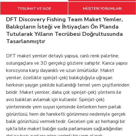
TESLİMAT VE İADE
MÜŞTERİ YORUMLARI
DFT Discovery Fishing Team Maket Yemler,
Balıkçıların İsteği ve İhtiyaçları Ön Planda
Tutularak Yılların Tecrübesi Doğrultusunda
Tasarlanmıştır
DFT maket yemler detaylı yapıya, canlı renk paletine,
solungaçlara ve 3D gerçekçi gözlere sahiptir. Kanca yapısı
korozyona karşı dayanıklı ve uzun ömürlüdür. Maket
yemler, özellikle spin(at-çek) balıkçılığıyla uğraşan
herkesin yaygın şekilde kullandığı temel yem çeşitlerinden
biridir. Maket yemler, daha çok spin(at-çek) yöntemi ile
avcı balıkları avlamak için kullanılır. Spin(at-çek)
yönteminde yem suyun içerisinde ilerlerken hem parlak
görüntüsü, hem de hareketli görünmesi nedeniyle gerçek
balık görüntüsü vermektedir. Geceleri çok az herhangi bir
ışıkta bile maket balığın suda parlamasını sağladığından