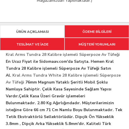
Mağazamızdan Yapılmaktadır.)
ÜRÜN AÇIKLAMASI
ÖDEME BİLGİLERİ
TESLİMAT VE İADE
MÜŞTERİ YORUMLARI
Kral Arms Tundra 28 Kalibre işlemeli Süperpoze Av Tüfeği
En Ucuz Fiyat ile Sidomaav.com'da Satışta. Hemen Kral
Tundra 28 Kalibre işlemeli Süperpoze Av Tüfeği Satın
Al.
Kral Arms Tundra White 28 Kalibre işlemeli Süperpoze
Av Tüfeği
76mm Magnum Yataklı Şeritli Mobil Şoklu
Namluya Sahiptir. Çelik Kasa Sayesinde Sağlam Yapısı
Vardır.Çelik Kasa Üzeri Gravür işlemeleri
Bulunmaktadır. 2.80 Kg Ağırlığındadır. Müşterilerimizin
isteğine Göre 66 cm 71 Cm Namlu Boyu Bulunmaktadır. Tek
Tetik Ekstraktörlü Sellektörlüdür. Dipçik Ön Yükseklik​
3.8mm , Dipçik Arka Yükseklik 5.8mm'dir. Kaliteli Türk