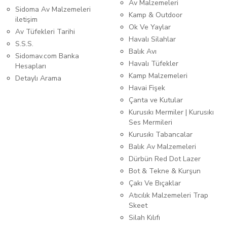
Av Malzemeleri
Sidoma Av Malzemeleri
Kamp & Outdoor
iletişim
Ok Ve Yaylar
Av Tüfekleri Tarihi
Havalı Silahlar
S.S.S.
Balık Avı
Sidomav.com Banka
Havalı Tüfekler
Hesapları
Kamp Malzemeleri
Detaylı Arama
Havai Fişek
Çanta ve Kutular
Kurusıkı Mermiler | Kurusıkı
Ses Mermileri
Kurusıkı Tabancalar
Balık Av Malzemeleri
Dürbün Red Dot Lazer
Bot & Tekne & Kurşun
Çakı Ve Bıçaklar
Atıcılık Malzemeleri Trap
Skeet
Silah Kılıfı