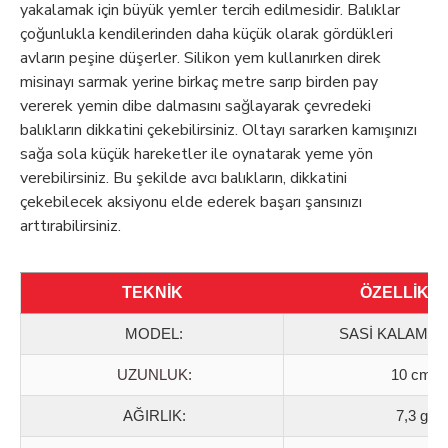
yakalamak için büyük yemler tercih edilmesidir. Balıklar
çoğunlukla kendilerinden daha küçük olarak gördükleri
avların peşine düşerler. Silikon yem kullanırken direk
misinayı sarmak yerine birkaç metre sarıp birden pay
vererek yemin dibe dalmasını sağlayarak çevredeki
balıkların dikkatini çekebilirsiniz. Oltayı sararken kamışınızı
sağa sola küçük hareketler ile oynatarak yeme yön
verebilirsiniz. Bu şekilde avcı balıkların, dikkatini
çekebilecek aksiyonu elde ederek başarı şansınızı
arttırabilirsiniz.
TEKNİK
ÖZELLİKL
MODEL
:
SASİ KALAMAR
UZUNLUK:
10 cm
AĞIRLIK:
7,3 g