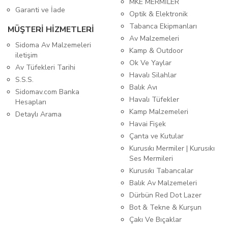
MKE MERMİLER
Garanti ve İade
Optik & Elektronik
Tabanca Ekipmanları
MÜŞTERİ HİZMETLERİ
Av Malzemeleri
Sidoma Av Malzemeleri
Kamp & Outdoor
iletişim
Ok Ve Yaylar
Av Tüfekleri Tarihi
Havalı Silahlar
S.S.S.
Balık Avı
Sidomav.com Banka
Havalı Tüfekler
Hesapları
Kamp Malzemeleri
Detaylı Arama
Havai Fişek
Çanta ve Kutular
Kurusıkı Mermiler | Kurusıkı
Ses Mermileri
Kurusıkı Tabancalar
Balık Av Malzemeleri
Dürbün Red Dot Lazer
Bot & Tekne & Kurşun
Çakı Ve Bıçaklar