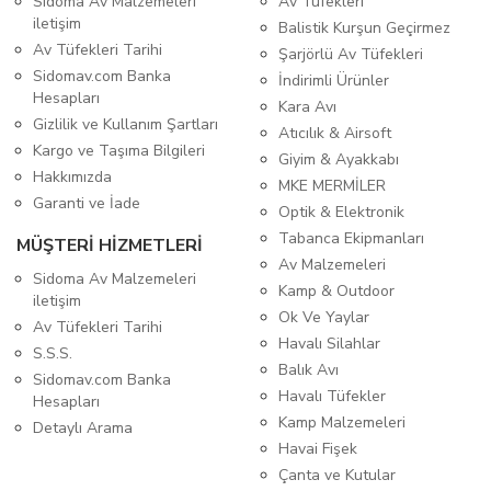
Sidoma Av Malzemeleri
Av Tüfekleri
iletişim
Balistik Kurşun Geçirmez
Av Tüfekleri Tarihi
Şarjörlü Av Tüfekleri
Sidomav.com Banka
İndirimli Ürünler
Hesapları
Kara Avı
Gizlilik ve Kullanım Şartları
Atıcılık & Airsoft
Kargo ve Taşıma Bilgileri
Giyim & Ayakkabı
Hakkımızda
MKE MERMİLER
Garanti ve İade
Optik & Elektronik
Tabanca Ekipmanları
MÜŞTERİ HİZMETLERİ
Av Malzemeleri
Sidoma Av Malzemeleri
Kamp & Outdoor
iletişim
Ok Ve Yaylar
Av Tüfekleri Tarihi
Havalı Silahlar
S.S.S.
Balık Avı
Sidomav.com Banka
Havalı Tüfekler
Hesapları
Kamp Malzemeleri
Detaylı Arama
Havai Fişek
Çanta ve Kutular