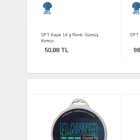
Gümüş
DFT Kaşık 14 g Renk: Altın Kırmızı
DFT 
Turu
98,32 TL
94
TÜKEND