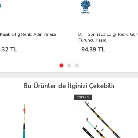
Spnh113 13 gr Renk: Gümüş-
DFT NP60 Kaşık 14,8 g Renk:
ncu Kaşık
,39 TL
57,18 TL
Bu Ürünler de İlginizi Çekebilir
İ
TÜKENDİ