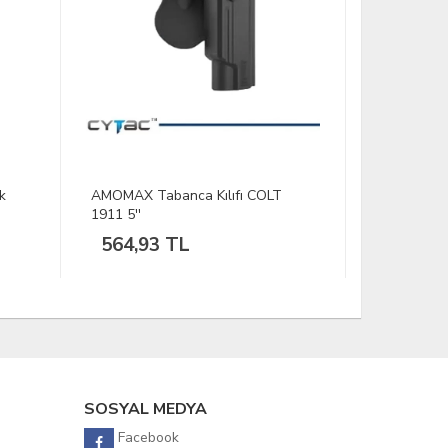
MANO 5'' Organizer Kutu
Sarsılmaz 
27,84 TL
SOSYAL MEDYA
Facebook