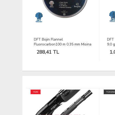
DFT Sliding Floats Şamandıra 201
DFT 
5 mm Misina
9,0 g
100-
1.019,52 TL
10
TÜKENDİ