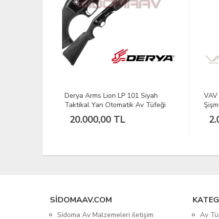
 Siyah
VAV SASPRO Kadın Kaz Tüyü
Tom 
Av Tüfeği
Şişme Mont Mor M
45/4
2.038,80 TL
94
SIDOMAAV.COM
KATEG
Sidoma Av Malzemeleri iletişim
Av Tü