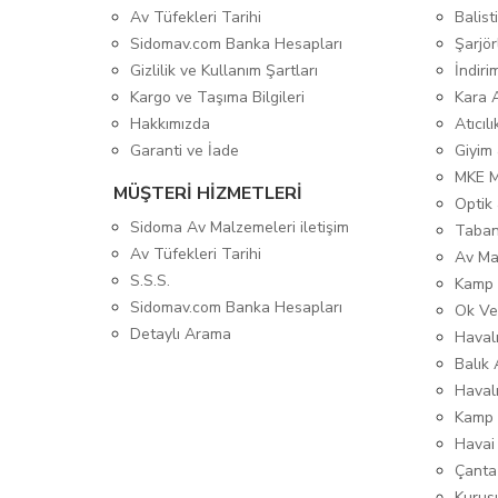
Av Tüfekleri Tarihi
Balis
Sidomav.com Banka Hesapları
Şarjör
Gizlilik ve Kullanım Şartları
İndiri
Kargo ve Taşıma Bilgileri
Kara 
Hakkımızda
Atıcıl
Garanti ve İade
Giyim
MKE 
MÜŞTERİ HİZMETLERİ
Optik 
Sidoma Av Malzemeleri iletişim
Taban
Av Tüfekleri Tarihi
Av Ma
S.S.S.
Kamp 
Sidomav.com Banka Hesapları
Ok Ve
Detaylı Arama
Havalı
Balık 
Haval
Kamp 
Havai
Çanta
Kurusı