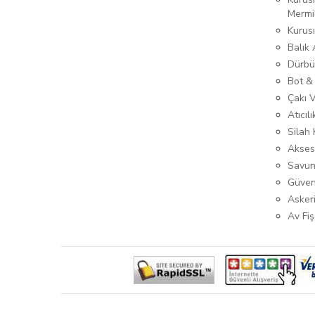
Mermi
Kurus
Balık
Dürbü
Bot &
Çakı 
Atıcıl
Silah K
Akses
Savun
Güven
Asker
Av Fiş