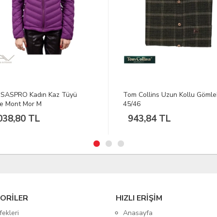
Collins Uzun Kollu Gömlek
AMOMAX Tabanca Kılıfı COLT
6
1911 5''
3,84 TL
564,93 TL
ORİLER
HIZLI ERİŞİM
fekleri
Anasayfa