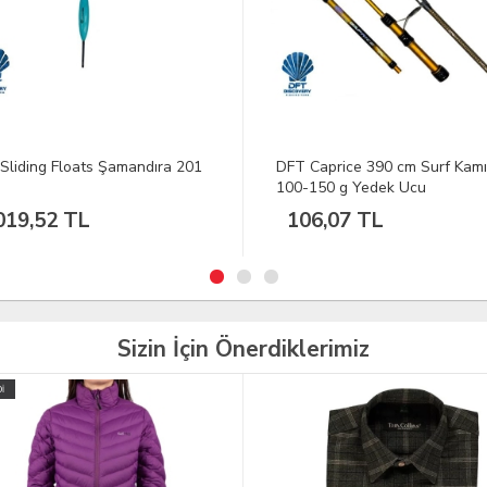
Caprice 390 cm Surf Kamışı
SPRO Troutmaster Trema Tro
150 g Yedek Ucu
240UL 2-8G LRF Kamışı
6,07 TL
3.952,33 TL
Sizin İçin Önerdiklerimiz
TÜKENDİ