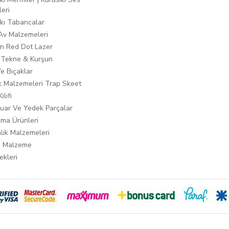
leri
ıkı Tabancalar
 Av Malzemeleri
n Red Dot Lazer
 Tekne & Kurşun
Ve Bıçaklar
ık Malzemeleri Trap Skeet
ılıfı
uar Ve Yedek Parçalar
ma Ürünleri
lik Malzemeleri
i Malzeme
ekleri