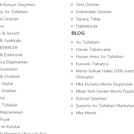
tik Kurşun Geçirmez
Yeni Ürünler
lü Av Tüfekleri
İndirimdeki Ürünler
mli Ürünler
Sipariş Takip
Avı
Hakkımızda
BLOG
ık & Airsoft
 & Ayakkabı
Av Tüfekleri
MERMİLER
Havalı Tabancalar
& Elektronik
Husan Arms Av Tüfekleri
ca Ekipmanları
Kurusıkı Tabanca
lzemeleri
Mermi İstikak Hakkı 1000 Adet
& Outdoor
Olmuştur.
 Yaylar
Mke Kurumu Mermi Duyuruları
 Silahlar
Mkek Yerli Üretim Mermi Fiyatl
Avı
Ruhsat İşlemleri
ı Tüfekler
Şarjörlü Av Tüfekleri Markalar
Malzemeleri
Mke Mermi
 Fişek
 ve Kutular
kı Mermiler | Kurusıkı Ses