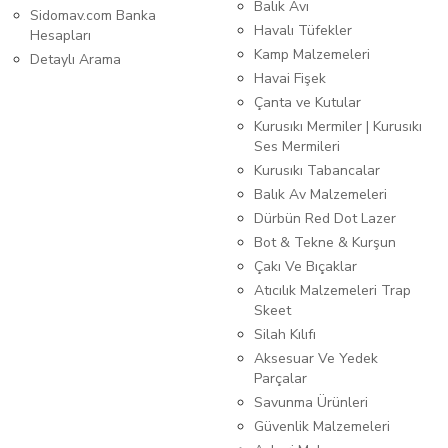
Balık Avı
Sidomav.com Banka
Havalı Tüfekler
Hesapları
Kamp Malzemeleri
Detaylı Arama
Havai Fişek
Çanta ve Kutular
Kurusıkı Mermiler | Kurusıkı
Ses Mermileri
Kurusıkı Tabancalar
Balık Av Malzemeleri
Dürbün Red Dot Lazer
Bot & Tekne & Kurşun
Çakı Ve Bıçaklar
Atıcılık Malzemeleri Trap
Skeet
Silah Kılıfı
Aksesuar Ve Yedek
Parçalar
Savunma Ürünleri
Güvenlik Malzemeleri