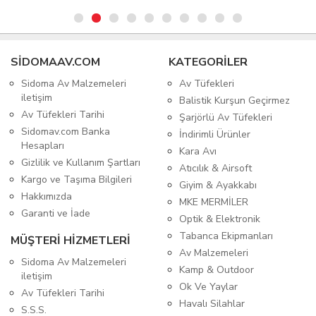
SIDOMAAV.COM
KATEGORİLER
Sidoma Av Malzemeleri
Av Tüfekleri
iletişim
Balistik Kurşun Geçirmez
Av Tüfekleri Tarihi
Şarjörlü Av Tüfekleri
Sidomav.com Banka
İndirimli Ürünler
Hesapları
Kara Avı
Gizlilik ve Kullanım Şartları
Atıcılık & Airsoft
Kargo ve Taşıma Bilgileri
Giyim & Ayakkabı
Hakkımızda
MKE MERMİLER
Garanti ve İade
Optik & Elektronik
Tabanca Ekipmanları
MÜŞTERİ HİZMETLERİ
Av Malzemeleri
Sidoma Av Malzemeleri
Kamp & Outdoor
iletişim
Ok Ve Yaylar
Av Tüfekleri Tarihi
Havalı Silahlar
S.S.S.