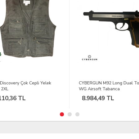
ERGUN M92 Long Dual Tone
DFT Star Light Şamandıra 421
irsoft Tabanca
gr 1/10
984,49 TL
564,33 TL