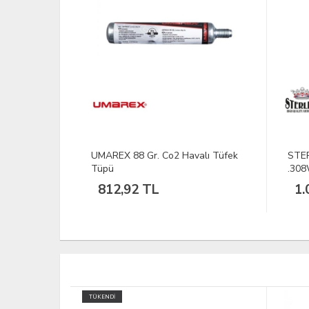
alı Tüfek
STERLING Tetik Düşürücü cal
CYBE
.308W (1/3)
4,5M
1.082,40 TL
15
TÜKEND