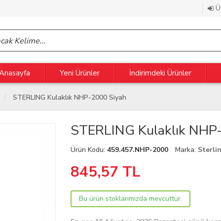
Üy
Anasayfa
Yeni Ürünler
İndirimdeki Ürünler
STERLING Kulaklık NHP-2000 Siyah
STERLING Kulaklık NHP
Ürün Kodu:
459.457.NHP-2000
Marka:
Sterli
845,57
TL
Bu ürün stoklarımızda mevcuttur.