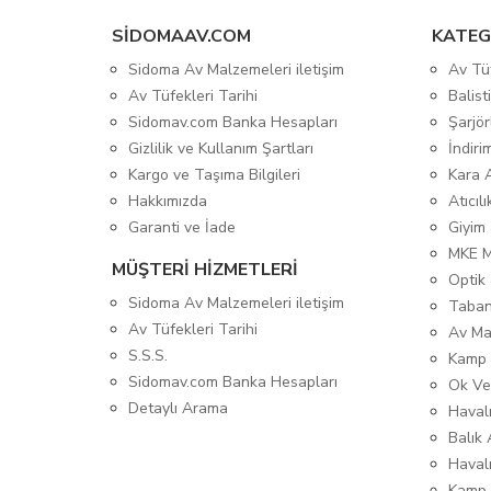
SIDOMAAV.COM
KATEG
Sidoma Av Malzemeleri iletişim
Av Tü
Av Tüfekleri Tarihi
Balis
Sidomav.com Banka Hesapları
Şarjör
Gizlilik ve Kullanım Şartları
İndiri
Kargo ve Taşıma Bilgileri
Kara 
Hakkımızda
Atıcıl
Garanti ve İade
Giyim
MKE 
MÜŞTERİ HİZMETLERİ
Optik 
Sidoma Av Malzemeleri iletişim
Taban
Av Tüfekleri Tarihi
Av Ma
S.S.S.
Kamp 
Sidomav.com Banka Hesapları
Ok Ve
Detaylı Arama
Havalı
Balık 
Haval
Kamp 