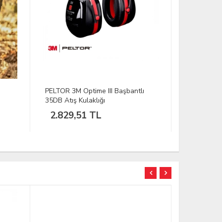
ı
PELTOR 3M Optime I Katlanır
PELTOR 3M 
B.bant 28D Atış Kulak.
35D Atış Ku
2.829,51 TL
2.263,
TÜKENDİ