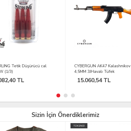
RGUN AK47 Kalashnikov Co2
MEC-GAR Plus 2 Kırmızı Plasti
M 3JHavalı Tüfek
Taban Set
.060,54 TL
2.542,06 TL
Sizin İçin Önerdiklerimiz
İ