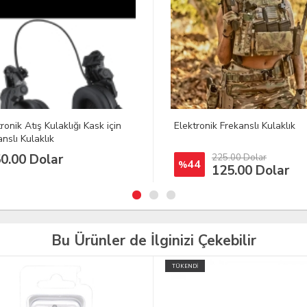
ronik Frekanslı Kulaklık
PELTOR 3M Optime III Başbantl
35DB Atış Kulaklığı
2.829,51 TL
225.00 Dolar
4
125.00 Dolar
Bu Ürünler de İlginizi Çekebilir
İ