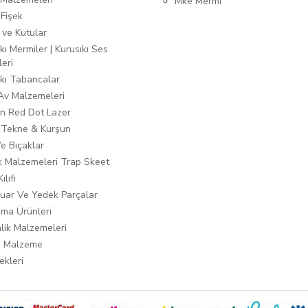
Mke Mermi
 Fişek
 ve Kutular
kı Mermiler | Kurusıkı Ses
leri
ıkı Tabancalar
 Av Malzemeleri
n Red Dot Lazer
 Tekne & Kurşun
Ve Bıçaklar
ık Malzemeleri Trap Skeet
ılıfı
uar Ve Yedek Parçalar
ma Ürünleri
lik Malzemeleri
i Malzeme
ekleri