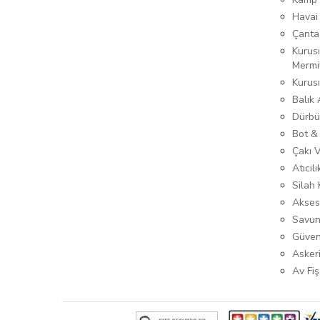
Havai
Çanta
Kurusı
Mermi
Kurus
Balık
Dürbü
Bot &
Çakı 
Atıcıl
Silah K
Akses
Savun
Güven
Asker
Av Fiş