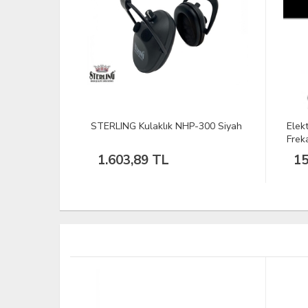
-300 Siyah
Elektronik Atış Kulaklığı Kask için
Elekt
Frekanslı Kulaklık
150.00 Dolar
4
%
TÜKEND