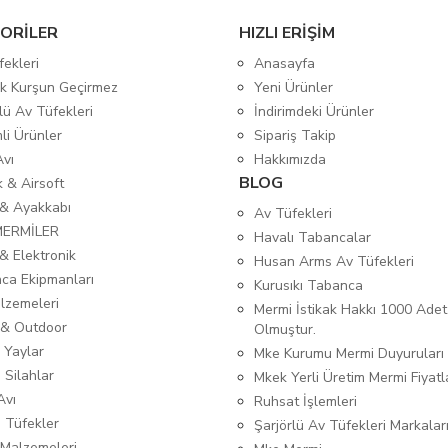
ORİLER
HIZLI ERİŞİM
fekleri
Anasayfa
tik Kurşun Geçirmez
Yeni Ürünler
lü Av Tüfekleri
İndirimdeki Ürünler
mli Ürünler
Sipariş Takip
Avı
Hakkımızda
BLOG
ık & Airsoft
 & Ayakkabı
Av Tüfekleri
MERMİLER
Havalı Tabancalar
& Elektronik
Husan Arms Av Tüfekleri
ca Ekipmanları
Kurusıkı Tabanca
lzemeleri
Mermi İstikak Hakkı 1000 Adet
& Outdoor
Olmuştur.
 Yaylar
Mke Kurumu Mermi Duyuruları
 Silahlar
Mkek Yerli Üretim Mermi Fiyatl
Avı
Ruhsat İşlemleri
ı Tüfekler
Şarjörlü Av Tüfekleri Markalar
Malzemeleri