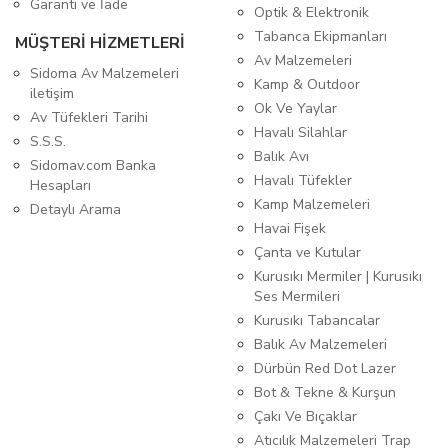
Garanti ve İade
Optik & Elektronik
Tabanca Ekipmanları
MÜŞTERİ HİZMETLERİ
Av Malzemeleri
Sidoma Av Malzemeleri
Kamp & Outdoor
iletişim
Ok Ve Yaylar
Av Tüfekleri Tarihi
Havalı Silahlar
S.S.S.
Balık Avı
Sidomav.com Banka
Havalı Tüfekler
Hesapları
Kamp Malzemeleri
Detaylı Arama
Havai Fişek
Çanta ve Kutular
Kurusıkı Mermiler | Kurusıkı
Ses Mermileri
Kurusıkı Tabancalar
Balık Av Malzemeleri
Dürbün Red Dot Lazer
Bot & Tekne & Kurşun
Çakı Ve Bıçaklar
Atıcılık Malzemeleri Trap