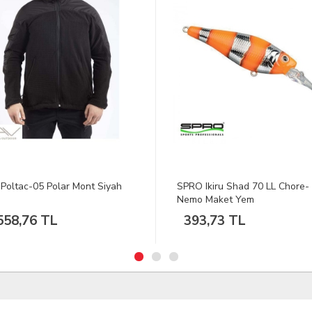
 Ikiru Shad 70 LL Chore-
BLACKSPADE Termal Alt İçlik 
o Maket Yem
Seviye Antrasit S
3,73 TL
1.119,93 TL