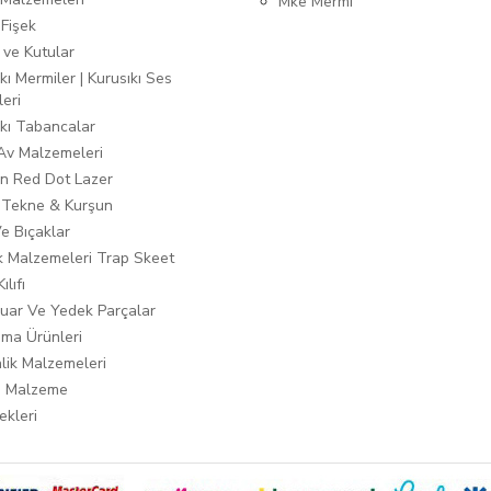
Mke Mermi
 Fişek
 ve Kutular
kı Mermiler | Kurusıkı Ses
leri
ıkı Tabancalar
 Av Malzemeleri
n Red Dot Lazer
 Tekne & Kurşun
Ve Bıçaklar
ık Malzemeleri Trap Skeet
ılıfı
uar Ve Yedek Parçalar
ma Ürünleri
lik Malzemeleri
i Malzeme
ekleri