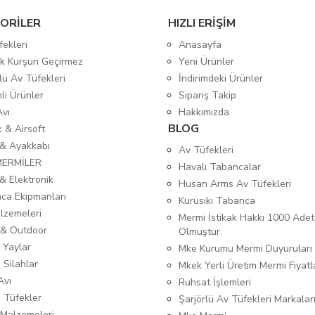
ORİLER
HIZLI ERİŞİM
fekleri
Anasayfa
tik Kurşun Geçirmez
Yeni Ürünler
lü Av Tüfekleri
İndirimdeki Ürünler
mli Ürünler
Sipariş Takip
Avı
Hakkımızda
BLOG
ık & Airsoft
 & Ayakkabı
Av Tüfekleri
MERMİLER
Havalı Tabancalar
& Elektronik
Husan Arms Av Tüfekleri
ca Ekipmanları
Kurusıkı Tabanca
lzemeleri
Mermi İstikak Hakkı 1000 Adet
& Outdoor
Olmuştur.
 Yaylar
Mke Kurumu Mermi Duyuruları
 Silahlar
Mkek Yerli Üretim Mermi Fiyatl
Avı
Ruhsat İşlemleri
ı Tüfekler
Şarjörlü Av Tüfekleri Markalar
Malzemeleri