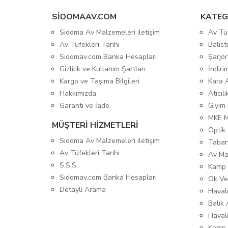
SIDOMAAV.COM
KATEG
Sidoma Av Malzemeleri iletişim
Av Tü
Av Tüfekleri Tarihi
Balis
Sidomav.com Banka Hesapları
Şarjör
Gizlilik ve Kullanım Şartları
İndiri
Kargo ve Taşıma Bilgileri
Kara 
Hakkımızda
Atıcıl
Garanti ve İade
Giyim
MKE 
MÜŞTERİ HİZMETLERİ
Optik 
Sidoma Av Malzemeleri iletişim
Taban
Av Tüfekleri Tarihi
Av Ma
S.S.S.
Kamp 
Sidomav.com Banka Hesapları
Ok Ve
Detaylı Arama
Havalı
Balık 
Haval
Kamp 