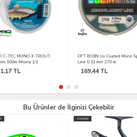
BOJIN Uv Coated Mono Spool
DFT Bojin Swordfish Misina M
 0.33 mm 270 m
Kutu 150m-0.50mm
9,44 TL
266,78 TL
Bu Ürünler de İlginizi Çekebilir
İ
TÜKENDİ