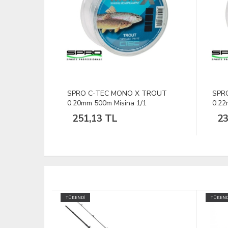
 TROUT
SPRO C-TEC MONO X TROUT
DFT 
1
0.22mm 500m Misina 1/1
Lıne
231,17 TL
16
TÜKENDİ
TÜKEND