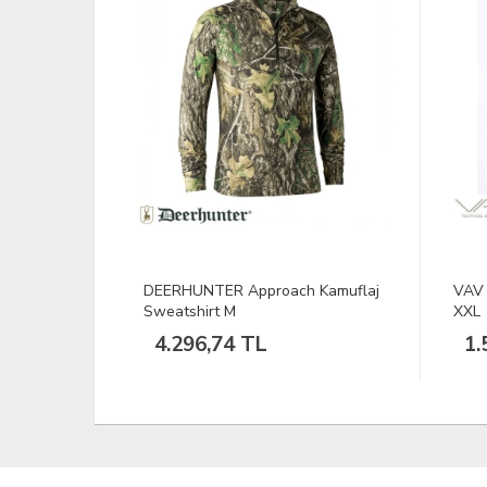
 Kamuflaj
VAV Poltac-05 Polar Mont Siyah
SPRO
XXL
Nem
1.558,76 TL
39