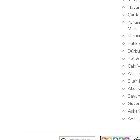
Havai
Çanta
Kurusı
Mermi
Kurus
Balık
Dürbü
Bot &
Çakı 
Atıcıl
Silah K
Akses
Savun
Güven
Asker
Av Fiş