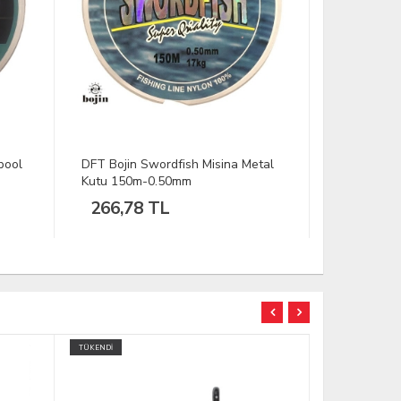
etal
SPRO C-TEC MONO X TROUT
DFT Bojin 
0.24mm 500m Misina 1/1
Kutu 150m
263,97 TL
230,73
TÜKENDİ