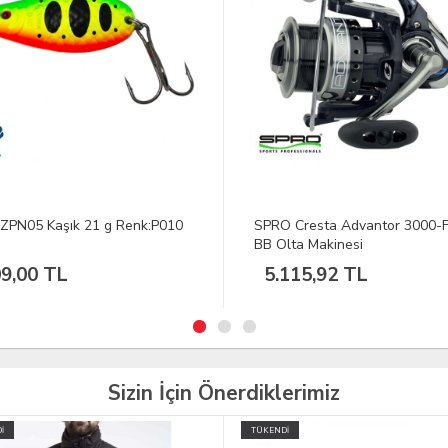
 Cresta Advantor 3000-F 5+1
GAMAKATSU A1G-Carp Supe
lta Makinesi
Olta İğnesi No:4 1/10
115,92 TL
404,22 TL
Sizin İçin Önerdiklerimiz
İ