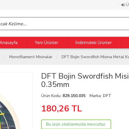
Üy
Anasayfa
Yeni Ürünler
İndirimdeki Ürünler
Monofilament Misinalar
DFT Bojin Swordfish Misina Metal 
DFT Bojin Swordfish Mis
0.35mm
Ürün Kodu:
829.150.035
Marka:
DFT
180,26
TL
Bu ürün stoklarımızda mevcuttur.