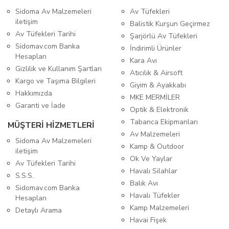
Sidoma Av Malzemeleri
Av Tüfekleri
iletişim
Balistik Kurşun Geçirmez
Av Tüfekleri Tarihi
Şarjörlü Av Tüfekleri
Sidomav.com Banka
İndirimli Ürünler
Hesapları
Kara Avı
Gizlilik ve Kullanım Şartları
Atıcılık & Airsoft
Kargo ve Taşıma Bilgileri
Giyim & Ayakkabı
Hakkımızda
MKE MERMİLER
Garanti ve İade
Optik & Elektronik
Tabanca Ekipmanları
MÜŞTERİ HİZMETLERİ
Av Malzemeleri
Sidoma Av Malzemeleri
Kamp & Outdoor
iletişim
Ok Ve Yaylar
Av Tüfekleri Tarihi
Havalı Silahlar
S.S.S.
Balık Avı
Sidomav.com Banka
Havalı Tüfekler
Hesapları
Kamp Malzemeleri
Detaylı Arama
Havai Fişek