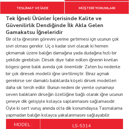
TESLİMAT VE İADE
MÜŞTERİ YORUMLARI
Tek İğneli Ürünler İçerisinde Kalite ve
Güvenilirlik Dendiğinde İlk Akla Gelen
Gamakatsu İğneleridir
Bir olta iğnesinin görevini yerine getirmesi için ucunun çok
sivri olması gerekir. Uç o kadar sivri olacak ki hemen
çıkmamak üzere balığın damağına yada dudağına hızlı bir
şekilde girebilsin. Dirsek diye tabir edilen iğnenin kıvrılan
bögesi gene balık avında çok önemlidir. Zaten bu nedenle
bir çok diresek modelli iğne üretilmiştir. Biraz açmak
gerekirse ser damaklı balıklarda köşeli dirsek modelleri
daha sık tercih edilir. Bunun nedeni de yemle oynamayı
seven balıkların dirseğin özelliğine bağlı olarak iğne ucunun
çeneye dik gelişiyle kolayca saplanmasını sağlamasıdır.
Öyle ki sert vuruş anında olta dik konumdaysa Tasmalama
yapmadan balığın kolayca yakalanmasını sağlayabilir.
MODEL :
LS-5314