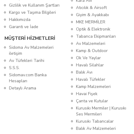
Kara Avı
Gizlilik ve Kullanım Şartları
Atıcılık & Airsoft
Kargo ve Taşıma Bilgileri
Giyim & Ayakkabı
Hakkımızda
MKE MERMİLER
Garanti ve İade
Optik & Elektronik
Tabanca Ekipmanları
MÜŞTERİ HİZMETLERİ
Av Malzemeleri
Sidoma Av Malzemeleri
Kamp & Outdoor
iletişim
Ok Ve Yaylar
Av Tüfekleri Tarihi
Havalı Silahlar
S.S.S.
Balık Avı
Sidomav.com Banka
Havalı Tüfekler
Hesapları
Kamp Malzemeleri
Detaylı Arama
Havai Fişek
Çanta ve Kutular
Kurusıkı Mermiler | Kurusıkı
Ses Mermileri
Kurusıkı Tabancalar
Balık Av Malzemeleri