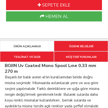
SEPETE EKLE
HEMEN AL
ÜRÜN AÇIKLAMASI
ÖDEME BİLGİLERİ
TESLİMAT VE İADE
MÜŞTERİ YORUMLARI
BOJIN Uv Coated Mono Spool Lıne 0.33 mm
270 m
Başarılı bir balık avının altın kurallarından biride doğru
misina seçimidir. Misinaarda avlanılacak yere ve ava göre
seçimi yapılmalıdır. Farklı derinliklere ve ışığa göre misina
rengin değiştirmek gerekmektedir. Bulanık sularda daha
koyu renkli misinalar kullanılırken , berrak sularda ve
aydınlıkta misina tercihi açık renkler yada şeffaf olmalıdır.