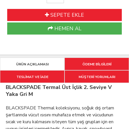
SEPETE EKLE
HEMEN AL
ÜRÜN AÇIKLAMASI
ÖDEME BİLGİLERİ
TESLİMAT VE İADE
MÜŞTERİ YORUMLARI
BLACKSPADE Termal Üst İçlik 2. Seviye V
Yaka Gri M
BLACKSPADE Thermal koleksiyonu, soğuk dış ortam
şartlarında vücut ısısını muhafaza etmek ve vücudunun
sıcak ve kuru kalmasını isteyen tüm yaş grupları için en
uygun ürünleri içermektedir. Ayrıca, kayak, snowboard,