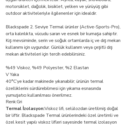
motorsiklet, dağcılık, bisiklet, yelken ve yürüyüş gibi
outdoor aktiviteleriyle ilgilenenler için idealdir.
Blackspade 2. Seviye Termal ürünler (Active-Sports-Pro),
orta kalınlıkta, vücudu saran ve esnek bir kumaşa sahiptir.
Kış mevsiminde, serin ve soğuk ortamlarda iç ve dış mekan
kullanımı için uygundur. Günlük kullanım veya çeşitli dış
mekan aktiviteleri için tercih edebilirsiniz.
%49 Viskoz, %49 Polyester, %2 Elastan
V Yaka
40°C’ye kadar makinede yıkanabilir; ürünün termal
özelliklerini sürdürebilmesi için yıkama esnasında
yumuşatıcı kullanılması önerilmez.
Renk:Gri
Termal İzolasyon:
Viskoz lifi, selülozdan üretilmiş doğal
bir liftir. Blackspade Termal ürünlerindeki özel üretimli ve
özel kesit yapılı viskoz lifleri sayesinde termal izolasyon