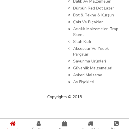
Balık Av Malzemeleri
Dürbün Red Dot Lazer
Bot & Tekne & Kurşun
Çakı Ve Bıçaklar
Atıcılık Malzemeleri Trap
Skeet
Silah Kılıfı
Aksesuar Ve Yedek
Parçalar
Savunma Ürünleri
Güvenlik Malzemeleri
Askeri Malzeme
Av Fişekleri
Copyrights © 2018
{%kategori_metaDescription%} {%KATEGORI_ADI%}