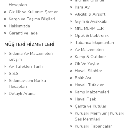
İndirimli Ürünler
Hesapları
Kara Avı
Gizlilik ve Kullanım Şartları
Atıcılık & Airsoft
Kargo ve Taşıma Bilgileri
Giyim & Ayakkabı
Hakkımızda
MKE MERMİLER
Garanti ve İade
Optik & Elektronik
Tabanca Ekipmanları
MÜŞTERİ HİZMETLERİ
Av Malzemeleri
Sidoma Av Malzemeleri
Kamp & Outdoor
iletişim
Ok Ve Yaylar
Av Tüfekleri Tarihi
Havalı Silahlar
S.S.S.
Balık Avı
Sidomav.com Banka
Havalı Tüfekler
Hesapları
Kamp Malzemeleri
Detaylı Arama
Havai Fişek
Çanta ve Kutular
Kurusıkı Mermiler | Kurusıkı
Ses Mermileri
Kurusıkı Tabancalar