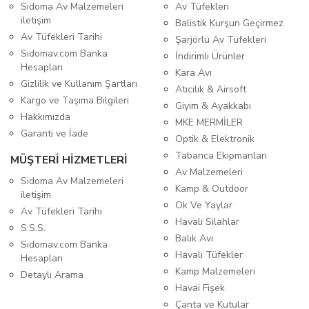
Sidoma Av Malzemeleri
Av Tüfekleri
iletişim
Balistik Kurşun Geçirmez
Av Tüfekleri Tarihi
Şarjörlü Av Tüfekleri
Sidomav.com Banka
İndirimli Ürünler
Hesapları
Kara Avı
Gizlilik ve Kullanım Şartları
Atıcılık & Airsoft
Kargo ve Taşıma Bilgileri
Giyim & Ayakkabı
Hakkımızda
MKE MERMİLER
Garanti ve İade
Optik & Elektronik
Tabanca Ekipmanları
MÜŞTERİ HİZMETLERİ
Av Malzemeleri
Sidoma Av Malzemeleri
Kamp & Outdoor
iletişim
Ok Ve Yaylar
Av Tüfekleri Tarihi
Havalı Silahlar
S.S.S.
Balık Avı
Sidomav.com Banka
Havalı Tüfekler
Hesapları
Kamp Malzemeleri
Detaylı Arama
Havai Fişek
Çanta ve Kutular