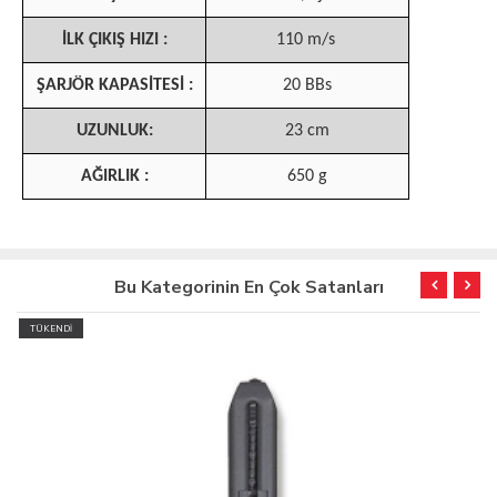
İLK ÇIKIŞ HIZI :
110 m/s
ŞARJÖR KAPASİTESİ :
20 BBs
UZUNLUK:
23 cm
AĞIRLIK :
650 g
Bu Kategorinin En Çok Satanları
TÜKENDİ