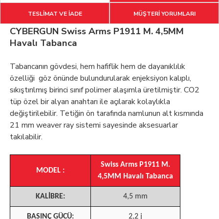
TESLİMAT VE İADE
MÜŞTERİ YORUMLARI
CYBERGUN Swiss Arms P1911 M. 4,5MM
Havalı Tabanca
Tabancanın gövdesi, hem hafiflik hem de dayanıklılık
özelliği göz önünde bulundurularak enjeksiyon kalıplı,
sıkıştırılmış birinci sınıf polimer alaşımla üretilmiştir. CO2
tüp özel bir alyan anahtarı ile açılarak kolaylıkla
değiştirilebilir. Tetiğin ön tarafında namlunun alt kısmında
21 mm weaver ray sistemi sayesinde aksesuarlar
takılabilir.
Swiss Arms P1911 M.
MODEL :
4,5MM Havalı Tabanca
KALİBRE:
4,5 mm
BASINÇ GÜCÜ:
2,2 j