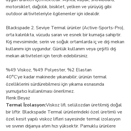
motorsiklet, dağcılık, bisiklet, yelken ve yürüyüş gibi
outdoor aktiviteleriyle ilgilenenler için idealdir.
Blackspade 2. Seviye Termal ürünler (Active-Sports-Pro),
orta kalınlıkta, vücudu saran ve esnek bir kumaşa sahiptir.
Kış mevsiminde, serin ve soğuk ortamlarda iç ve dış mekan
kullanımı için uygundur. Günlük kullanım veya çeşitli dış
mekan aktiviteleri için tercih edebilirsiniz.
%49 Viskoz, %49 Polyester, %2 Elastan
40°C’ye kadar makinede yıkanabilir; ürünün termal
özelliklerini sürdürebilmesi için yıkama esnasında
yumuşatıcı kullanılması önerilmez.
Renk:Beyaz
Termal İzolasyon:
Viskoz lifi, selülozdan üretilmiş doğal
bir liftir. Blackspade Termal ürünlerindeki özel üretimli ve
özel kesit yapılı viskoz lifleri sayesinde termal izolasyon
ve sıvının dışarıya atım hızı yüksektir. Pamuklu ürünlere