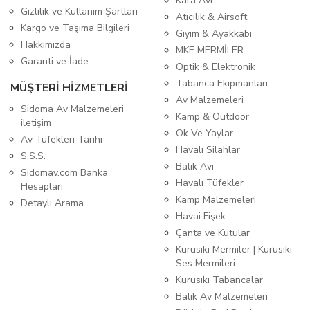
Kara Avı
Gizlilik ve Kullanım Şartları
Atıcılık & Airsoft
Kargo ve Taşıma Bilgileri
Giyim & Ayakkabı
Hakkımızda
MKE MERMİLER
Garanti ve İade
Optik & Elektronik
Tabanca Ekipmanları
MÜŞTERİ HİZMETLERİ
Av Malzemeleri
Sidoma Av Malzemeleri
Kamp & Outdoor
iletişim
Ok Ve Yaylar
Av Tüfekleri Tarihi
Havalı Silahlar
S.S.S.
Balık Avı
Sidomav.com Banka
Havalı Tüfekler
Hesapları
Kamp Malzemeleri
Detaylı Arama
Havai Fişek
Çanta ve Kutular
Kurusıkı Mermiler | Kurusıkı
Ses Mermileri
Kurusıkı Tabancalar
Balık Av Malzemeleri