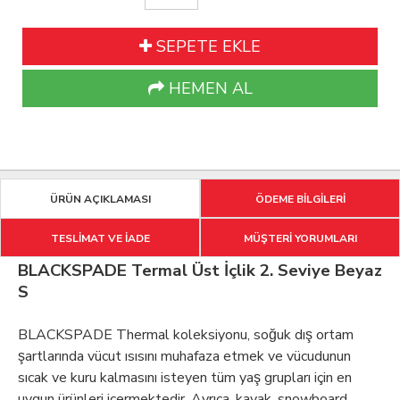
SEPETE EKLE
HEMEN AL
ÜRÜN AÇIKLAMASI
ÖDEME BİLGİLERİ
TESLİMAT VE İADE
MÜŞTERİ YORUMLARI
BLACKSPADE Termal Üst İçlik 2. Seviye Beyaz
S
BLACKSPADE Thermal koleksiyonu, soğuk dış ortam
şartlarında vücut ısısını muhafaza etmek ve vücudunun
sıcak ve kuru kalmasını isteyen tüm yaş grupları için en
uygun ürünleri içermektedir. Ayrıca, kayak, snowboard,