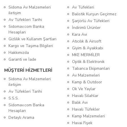
Sidoma Av Malzemeleri
Av Tüfekleri
iletişim
Balistik Kurşun Geçirmez
Av Tüfekleri Tarihi
Şarjörlü Av Tüfekleri
Sidomav.com Banka
İndirimli Ürünler
Hesapları
Kara Avı
Gizlilik ve Kullanım Şartları
Atıcılık & Airsoft
Kargo ve Taşıma Bilgileri
Giyim & Ayakkabı
Hakkımızda
MKE MERMİLER
Garanti ve İade
Optik & Elektronik
Tabanca Ekipmanları
MÜŞTERİ HİZMETLERİ
Av Malzemeleri
Sidoma Av Malzemeleri
Kamp & Outdoor
iletişim
Ok Ve Yaylar
Av Tüfekleri Tarihi
Havalı Silahlar
S.S.S.
Balık Avı
Sidomav.com Banka
Havalı Tüfekler
Hesapları
Kamp Malzemeleri
Detaylı Arama
Havai Fişek