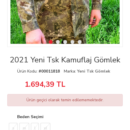
2021 Yeni Tsk Kamuflaj Gömlek
Ürün Kodu:
#00011818
Marka:
Yeni Tsk Gömlek
1.694,39
TL
Ürün geçici olarak temin edilememektedir.
Beden Seçimi
s
m
l
xl