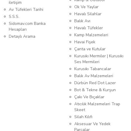
iletişim
Ok Ve Yaylar
Av Tüfekleri Tarihi
Havalı Silahlar
S.S.S.
Balık Avı
Sidomav.com Banka
Havalı Tüfekler
Hesapları
Kamp Malzemeleri
Detaylı Arama
Havai Fişek
Çanta ve Kutular
Kurusıkı Mermiler | Kurusıkı
Ses Mermileri
Kurusıkı Tabancalar
Balık Av Malzemeleri
Dürbün Red Dot Lazer
Bot & Tekne & Kurşun
Çakı Ve Bıçaklar
Atıcılık Malzemeleri Trap
Skeet
Silah Kılıfı
Aksesuar Ve Yedek
Parçalar