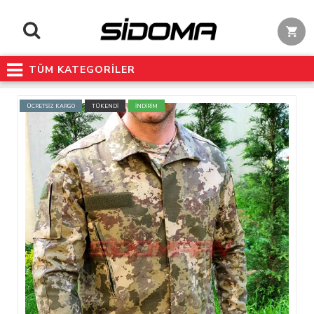
TÜM KATEGORİLER
ÜCRETSİZ KARGO
TÜKENDİ
İNDİRİM