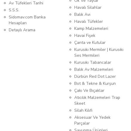
Ok Ve Yaylar
Av Tüfekleri Tarihi
Havalı Silahlar
S.S.S.
Balık Avı
Sidomav.com Banka
Havalı Tüfekler
Hesapları
Kamp Malzemeleri
Detaylı Arama
Havai Fişek
Çanta ve Kutular
Kurusıkı Mermiler | Kurusıkı
Ses Mermileri
Kurusıkı Tabancalar
Balık Av Malzemeleri
Dürbün Red Dot Lazer
Bot & Tekne & Kurşun
Çakı Ve Bıçaklar
Atıcılık Malzemeleri Trap
Skeet
Silah Kılıfı
Aksesuar Ve Yedek
Parçalar
Savunma Ürünleri