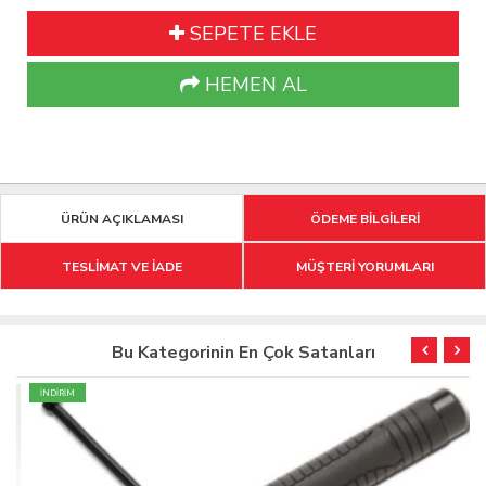
SEPETE EKLE
HEMEN AL
ÜRÜN AÇIKLAMASI
ÖDEME BİLGİLERİ
TESLİMAT VE İADE
MÜŞTERİ YORUMLARI
Bu Kategorinin En Çok Satanları
İNDİRİM