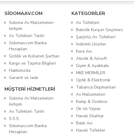
SIDOMAAV.COM
KATEGORİLER
Sidoma Av Malzemeleri
Av Tüfekleri
iletişim
Balistik Kurşun Geçirmez
Av Tüfekleri Tarihi
Şarjörlü Av Tüfekleri
Sidomav.com Banka
İndirimli Ürünler
Hesapları
Kara Avı
Gizlilik ve Kullanım Şartları
Atıcılık & Airsoft
Kargo ve Taşıma Bilgileri
Giyim & Ayakkabı
Hakkımızda
MKE MERMİLER
Garanti ve İade
Optik & Elektronik
Tabanca Ekipmanları
MÜŞTERİ HİZMETLERİ
Av Malzemeleri
Sidoma Av Malzemeleri
Kamp & Outdoor
iletişim
Ok Ve Yaylar
Av Tüfekleri Tarihi
Havalı Silahlar
S.S.S.
Balık Avı
Sidomav.com Banka
Havalı Tüfekler
Hesapları