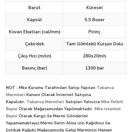
Barut
Küresel
Kapsül
5.5 Boxer
Kovan Ebatları (cal/mm)
Pirinç
Çekirdek
Tam Gömlekli Kurşun Dolu
Çıkış Hızı (m/sn)
280±20m/s
Basınç (bar)
1300 bar
NOT : Mke Kurumu Tarafından Satışı Yapılan
Tabanca
Mermileri
Kanuni Olarak İnternet Satışına
Kapalıdır.
Tabanca Mermileri
Satışları Yalnızca
Mke Yetkili
Bayisi
Olarak Mağazamızdan Yapılmaktadır.
Mke istanbul
Bayisi
Olarak Kargo ile Mermi Gönderimi
Yapamamaktayız.
Mermi Satın Alma izin Kağıdınız ile
(istikak Kağıdı) Mağazamızda Gelip Merminizi Hemen