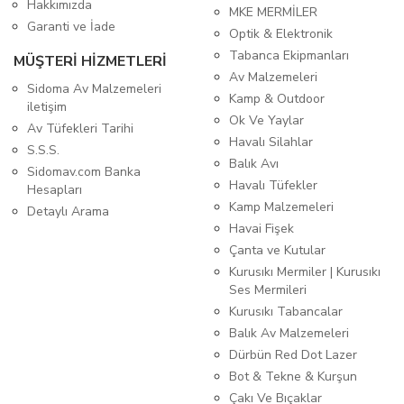
Hakkımızda
MKE MERMİLER
Garanti ve İade
Optik & Elektronik
Tabanca Ekipmanları
MÜŞTERİ HİZMETLERİ
Av Malzemeleri
Sidoma Av Malzemeleri
Kamp & Outdoor
iletişim
Ok Ve Yaylar
Av Tüfekleri Tarihi
Havalı Silahlar
S.S.S.
Balık Avı
Sidomav.com Banka
Havalı Tüfekler
Hesapları
Kamp Malzemeleri
Detaylı Arama
Havai Fişek
Çanta ve Kutular
Kurusıkı Mermiler | Kurusıkı
Ses Mermileri
Kurusıkı Tabancalar
Balık Av Malzemeleri
Dürbün Red Dot Lazer
Bot & Tekne & Kurşun
Çakı Ve Bıçaklar