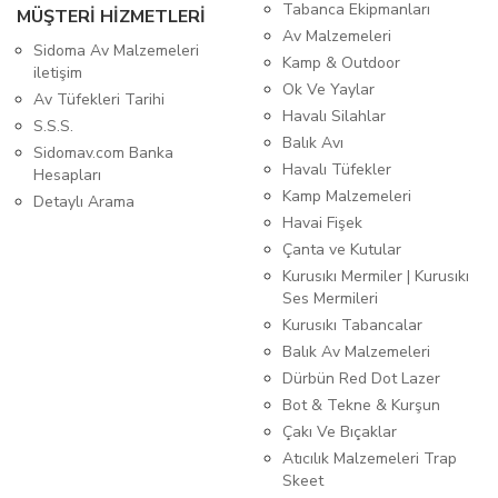
Tabanca Ekipmanları
MÜŞTERİ HİZMETLERİ
Av Malzemeleri
Sidoma Av Malzemeleri
Kamp & Outdoor
iletişim
Ok Ve Yaylar
Av Tüfekleri Tarihi
Havalı Silahlar
S.S.S.
Balık Avı
Sidomav.com Banka
Havalı Tüfekler
Hesapları
Kamp Malzemeleri
Detaylı Arama
Havai Fişek
Çanta ve Kutular
Kurusıkı Mermiler | Kurusıkı
Ses Mermileri
Kurusıkı Tabancalar
Balık Av Malzemeleri
Dürbün Red Dot Lazer
Bot & Tekne & Kurşun
Çakı Ve Bıçaklar
Atıcılık Malzemeleri Trap
Skeet