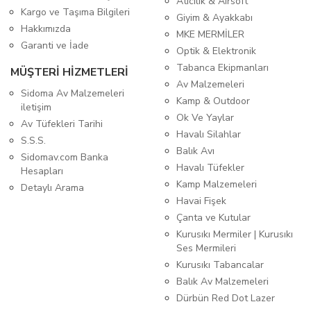
Atıcılık & Airsoft
Kargo ve Taşıma Bilgileri
Giyim & Ayakkabı
Hakkımızda
MKE MERMİLER
Garanti ve İade
Optik & Elektronik
Tabanca Ekipmanları
MÜŞTERİ HİZMETLERİ
Av Malzemeleri
Sidoma Av Malzemeleri
Kamp & Outdoor
iletişim
Ok Ve Yaylar
Av Tüfekleri Tarihi
Havalı Silahlar
S.S.S.
Balık Avı
Sidomav.com Banka
Havalı Tüfekler
Hesapları
Kamp Malzemeleri
Detaylı Arama
Havai Fişek
Çanta ve Kutular
Kurusıkı Mermiler | Kurusıkı
Ses Mermileri
Kurusıkı Tabancalar
Balık Av Malzemeleri
Dürbün Red Dot Lazer