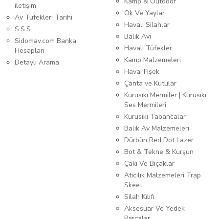
Kamp & Outdoor
iletişim
Ok Ve Yaylar
Av Tüfekleri Tarihi
Havalı Silahlar
S.S.S.
Balık Avı
Sidomav.com Banka
Havalı Tüfekler
Hesapları
Kamp Malzemeleri
Detaylı Arama
Havai Fişek
Çanta ve Kutular
Kurusıkı Mermiler | Kurusıkı
Ses Mermileri
Kurusıkı Tabancalar
Balık Av Malzemeleri
Dürbün Red Dot Lazer
Bot & Tekne & Kurşun
Çakı Ve Bıçaklar
Atıcılık Malzemeleri Trap
Skeet
Silah Kılıfı
Aksesuar Ve Yedek
Parçalar