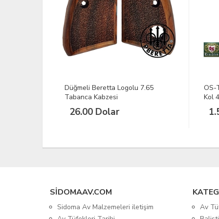
 7.65
OS-Trachten Erkek Gömleği Uzun
GAM
Kol 43/44
Olta
1.559,92 TL
27
SIDOMAAV.COM
KATEG
Sidoma Av Malzemeleri iletişim
Av Tü
Av Tüfekleri Tarihi
Balis