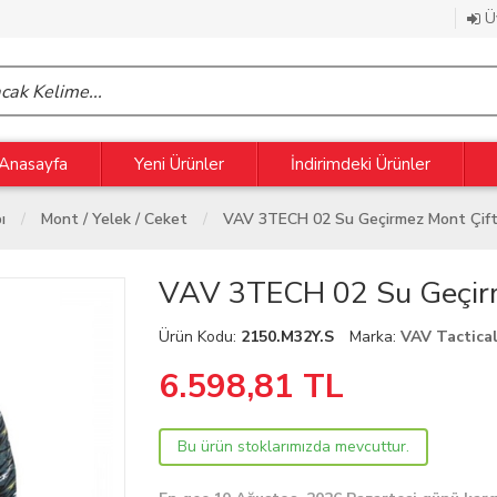
Üy
Anasayfa
Yeni Ürünler
İndirimdeki Ürünler
ı
Mont / Yelek / Ceket
VAV 3TECH 02 Su Geçirmez Mont Çift
VAV 3TECH 02 Su Geçirm
Ürün Kodu:
2150.M32Y.S
Marka:
VAV Tactica
6.598,81
TL
Bu ürün stoklarımızda mevcuttur.