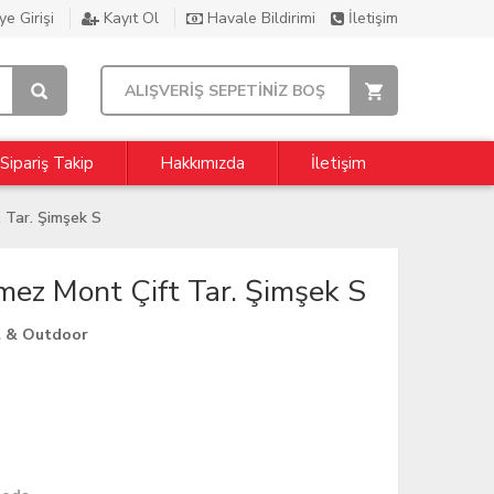
e Girişi
Kayıt Ol
Havale Bildirimi
İletişim
ALIŞVERİŞ SEPETİNİZ BOŞ
Sipariş Takip
Hakkımızda
İletişim
 Tar. Şimşek S
ez Mont Çift Tar. Şimşek S
l & Outdoor