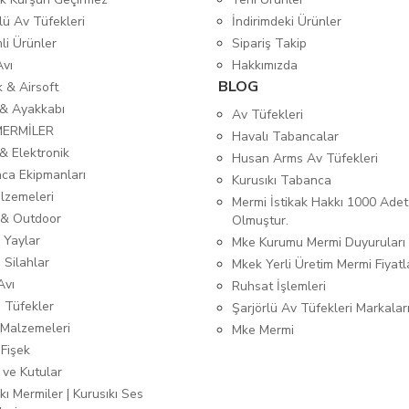
lü Av Tüfekleri
İndirimdeki Ürünler
mli Ürünler
Sipariş Takip
Avı
Hakkımızda
BLOG
ık & Airsoft
 & Ayakkabı
Av Tüfekleri
MERMİLER
Havalı Tabancalar
& Elektronik
Husan Arms Av Tüfekleri
ca Ekipmanları
Kurusıkı Tabanca
lzemeleri
Mermi İstikak Hakkı 1000 Adet
& Outdoor
Olmuştur.
 Yaylar
Mke Kurumu Mermi Duyuruları
 Silahlar
Mkek Yerli Üretim Mermi Fiyatl
Avı
Ruhsat İşlemleri
ı Tüfekler
Şarjörlü Av Tüfekleri Markalar
Malzemeleri
Mke Mermi
 Fişek
 ve Kutular
kı Mermiler | Kurusıkı Ses