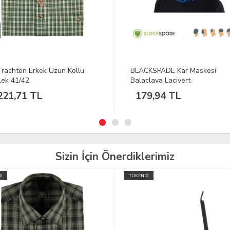
KSPADE Kar Maskesi
VAV Uzun Kol Gömlek Tacflex
clava Lacivert
Beyaz XS
9,94 TL
2.038,80 TL
Sizin İçin Önerdiklerimiz
İ
TÜKENDİ