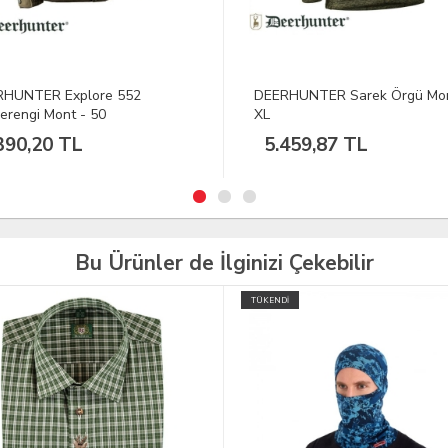
RHUNTER Sarek Örgü Mont
DEERHUNTER Sarek Örgü Mo
2XL
459,87 TL
5.459,87 TL
Bu Ürünler de İlginizi Çekebilir
İ
TÜKENDİ