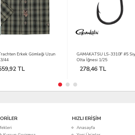
AKATSU LS-3310F #5 Siyah
D. SPRO Pikefighter Mat Yell
 İğnesi 1/25
Maket Yem
8,46 TL
298,12 TL
ORİLER
HIZLI ERİŞİM
fekleri
Anasayfa
tik Kurşun Geçirmez
Yeni Ürünler