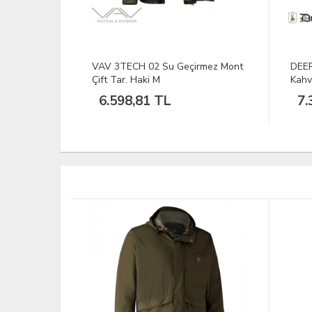
rmez Mont
DEERHUNTER Explore 552
DEE
Kahverengi Mont - 50
XL
7.390,20 TL
5.
TÜKEND