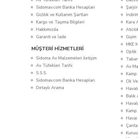
Sidomav.com Banka Hesapları
Şarjör
Gizlilik ve Kullanım Şartları
İndiri
Kargo ve Taşıma Bilgileri
Kara 
Hakkımızda
Atıcıl
Garanti ve İade
Giyim
MKE 
MÜŞTERİ HİZMETLERİ
Optik 
Sidoma Av Malzemeleri iletişim
Taban
Av Tüfekleri Tarihi
Av Ma
S.S.S.
Kamp 
Sidomav.com Banka Hesapları
Ok Ve
Detaylı Arama
Havalı
Balık 
Haval
Kamp 
Havai
Çanta
Kurusı