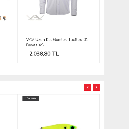
-01
VAV SASPRO Kadın Kaz Tüyü
OS-Trachte
Şişme Mont Kırmızı M
Gömlek 39
2.038,80 TL
864,76
TÜKENDİ
TÜKENDİ
YE