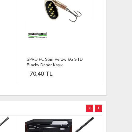
SPRO PC Spin Verzw 6G STD
SPRO Super
Blacky Döner Kaşık
Yumuşak Y
70,40 TL
291,93