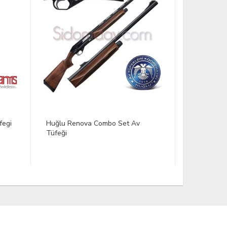
fegi
Huğlu Renova Combo Set Av
VAV 3TECH
Tüfeği
Çift Tar. T
6.598,