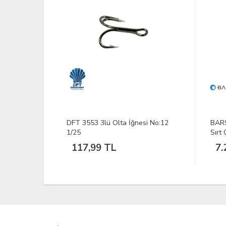
nt Haki-
DFT 3553 3lü Olta İğnesi No:12
BAR
1/25
Sırt 
117,99 TL
7.