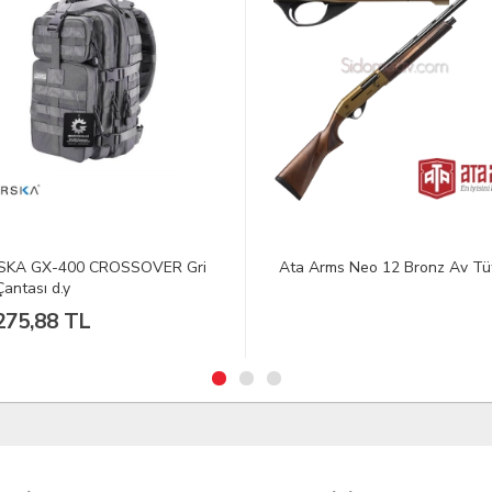
SKA GX-400 CROSSOVER Gri
Ata Arms Neo 12 Bronz Av Tü
Çantası d.y
275,88 TL