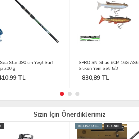
Sea Star 390 cm Yeşil Surf
SPRO SN-Shad 8CM 16G AS6
şı 200 g
Silikon Yem Seti 5/3
410,99 TL
830,89 TL
Sizin İçin Önerdiklerimiz
İ
ÜCRETSİZ KARGO
TÜKENDİ