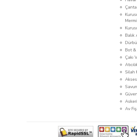
Çanta
Kurusı
Mermi
Kurus
Balık
Dürbü
Bot &
Çakı 
Atıcıl
Silah K
Akses
Savun
Güven
Asker
Av Fiş