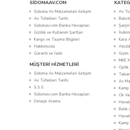
SIDOMAAV.COM
KATEG
Sidoma Av Malzemeleri iletişim
Av Tü
Av Tüfekleri Tarihi
Balis
Sidomav.com Banka Hesapları
Şarjör
Gizlilik ve Kullanım Şartları
İndiri
Kargo ve Taşıma Bilgileri
Kara 
Hakkımızda
Atıcıl
Garanti ve İade
Giyim
MKE 
MÜŞTERİ HİZMETLERİ
Optik 
Sidoma Av Malzemeleri iletişim
Taban
Av Tüfekleri Tarihi
Av Ma
S.S.S.
Kamp 
Sidomav.com Banka Hesapları
Ok Ve
Detaylı Arama
Havalı
Balık 
Haval
Kamp 
Havai