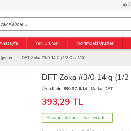
Üy
Anasayfa
Yeni Ürünler
İndirimdeki Ürünler
İğneler
DFT Zoka #3/0 14 G (1/2 Oz) 1/10
DFT Zoka #3/0 14 g (1/2 
Ürün Kodu:
830.RZJ6.14
Marka:
DFT
393,29
TL
Bu ürün stoklarımızda mevcuttur.