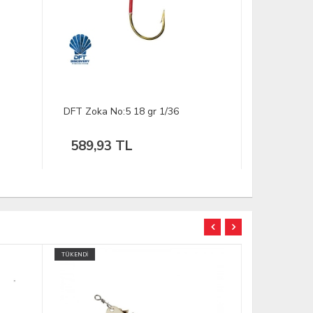
DFT Zoka No:5 18 gr 1/36
SPRO Micro
Zokalı İğne
589,93 TL
84,41 
TÜKENDİ