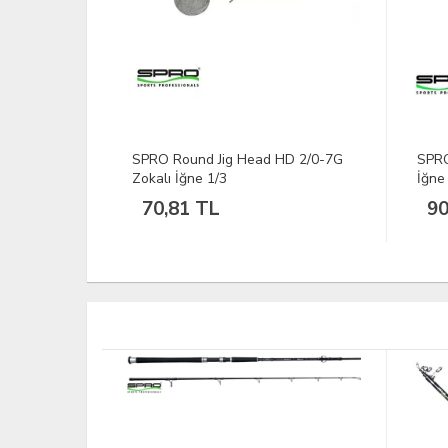
/0 Zokalı
SPRO Round Jig Head HD 2/0-7G
SPRO
Zokalı İğne 1/3
İğne
70,81 TL
90