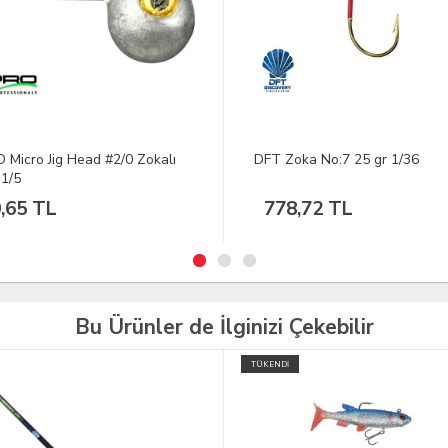
 Micro Jig Head #2/0 Zokalı
DFT Zoka No:7 25 gr 1/36
 1/5
,65 TL
778,72 TL
Bu Ürünler de İlginizi Çekebilir
TÜKENDİ