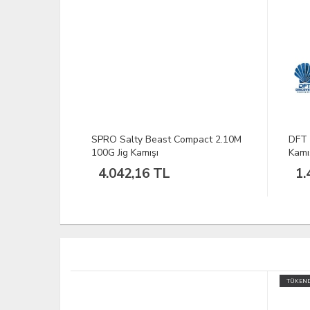
ıra 9-19
SPRO Salty Beast Compact 2.10M
DFT 
100G Jig Kamışı
Kamı
4.042,16 TL
1.
TÜKEND