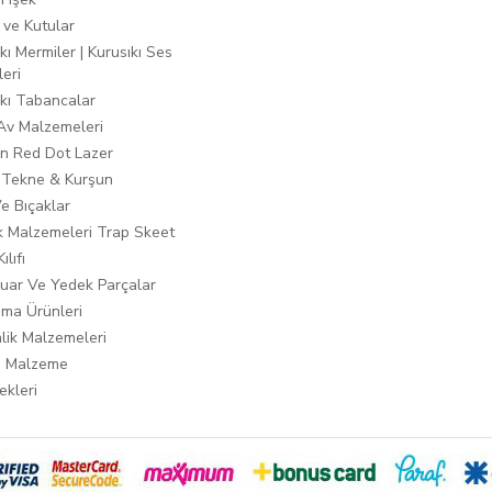
 ve Kutular
kı Mermiler | Kurusıkı Ses
leri
ıkı Tabancalar
 Av Malzemeleri
n Red Dot Lazer
 Tekne & Kurşun
Ve Bıçaklar
ık Malzemeleri Trap Skeet
ılıfı
uar Ve Yedek Parçalar
ma Ürünleri
lik Malzemeleri
i Malzeme
ekleri