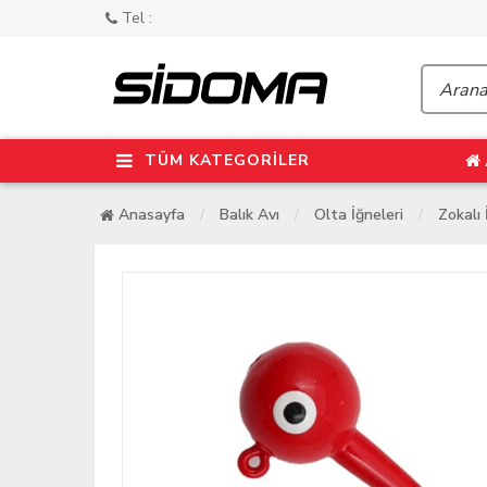
Tel :
TÜM KATEGORİLER
Anasayfa
Balık Avı
Olta İğneleri
Zokalı 