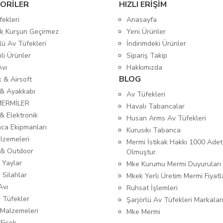
ORİLER
HIZLI ERİŞİM
fekleri
Anasayfa
tik Kurşun Geçirmez
Yeni Ürünler
lü Av Tüfekleri
İndirimdeki Ürünler
mli Ürünler
Sipariş Takip
Avı
Hakkımızda
BLOG
ık & Airsoft
 & Ayakkabı
Av Tüfekleri
MERMİLER
Havalı Tabancalar
& Elektronik
Husan Arms Av Tüfekleri
ca Ekipmanları
Kurusıkı Tabanca
lzemeleri
Mermi İstikak Hakkı 1000 Adet
& Outdoor
Olmuştur.
 Yaylar
Mke Kurumu Mermi Duyuruları
 Silahlar
Mkek Yerli Üretim Mermi Fiyatl
Avı
Ruhsat İşlemleri
ı Tüfekler
Şarjörlü Av Tüfekleri Markalar
Malzemeleri
Mke Mermi
 Fişek