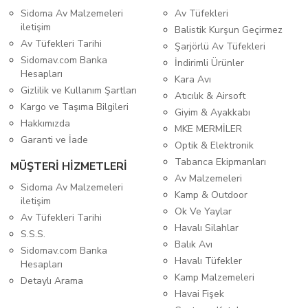
Sidoma Av Malzemeleri
Av Tüfekleri
iletişim
Balistik Kurşun Geçirmez
Av Tüfekleri Tarihi
Şarjörlü Av Tüfekleri
Sidomav.com Banka
İndirimli Ürünler
Hesapları
Kara Avı
Gizlilik ve Kullanım Şartları
Atıcılık & Airsoft
Kargo ve Taşıma Bilgileri
Giyim & Ayakkabı
Hakkımızda
MKE MERMİLER
Garanti ve İade
Optik & Elektronik
Tabanca Ekipmanları
MÜŞTERİ HİZMETLERİ
Av Malzemeleri
Sidoma Av Malzemeleri
Kamp & Outdoor
iletişim
Ok Ve Yaylar
Av Tüfekleri Tarihi
Havalı Silahlar
S.S.S.
Balık Avı
Sidomav.com Banka
Havalı Tüfekler
Hesapları
Kamp Malzemeleri
Detaylı Arama
Havai Fişek