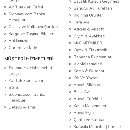
iletişim
Balistik Kurşun Geçirmez
Av Tüfekleri Tarihi
Şarjörlü Av Tüfekleri
Sidomav.com Banka
İndirimli Ürünler
Hesapları
Kara Avı
Gizlilik ve Kullanım Şartları
Atıcılık & Airsoft
Kargo ve Taşıma Bilgileri
Giyim & Ayakkabı
Hakkımızda
MKE MERMİLER
Garanti ve İade
Optik & Elektronik
Tabanca Ekipmanları
MÜŞTERİ HİZMETLERİ
Av Malzemeleri
Sidoma Av Malzemeleri
Kamp & Outdoor
iletişim
Ok Ve Yaylar
Av Tüfekleri Tarihi
Havalı Silahlar
S.S.S.
Balık Avı
Sidomav.com Banka
Havalı Tüfekler
Hesapları
Kamp Malzemeleri
Detaylı Arama
Havai Fişek
Çanta ve Kutular
Kurusıkı Mermiler | Kurusıkı